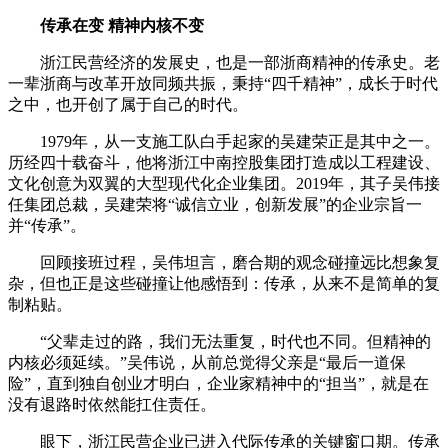
传承在变 精神内核不变
浙江民营经济的发展史，也是一部浙商精神的传承史。老
一辈浙商与改革开放同频共振，秉持“四千精神”，成长于时代
之中，也开创了属于自己的时代。
1979年，从一支施工队白手起家的吴建荣正是其中之一。
历经四十载奋斗，他将浙江中南控股集团打造成以工程建设、
文化创意为双翼的大型现代化企业集团。2019年，其子吴伟接
任集团总裁，吴建荣将“诚信立业，创新发展”的企业宗旨一
并“传承”。
回顾接班过程，吴伟坦言，磨合期的观念碰撞远比想象复
杂，但也正是这些碰撞让他感悟到：传承，从来不是简单的复
制粘贴。
“父辈走过的路，我们无法重复，时代也不同。但精神的
内核必须延续。”吴伟说，从前总觉得父亲是“最后一道保
险”，直到独自创业才明白，企业家精神中的“担当”，就是在
没有退路时依然能扛住责任。
眼下，浙江民营企业已进入代际传承的关键窗口期。传承