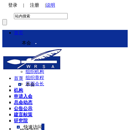
登录
|
注册
|
说明
首页
本会
本会介绍
领导机构
理事会
组织机构
组织章程
首页
历届会长
本会
机构
机构
申请入会
申请入会
总会动态
总会动态
公告公示
公告公示
建言献策
建言献策
研究院
研究院
快速访问