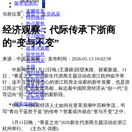
快速访问
留学生杂志
本网首发
当前位置：
首页
>
会员风采
特别推荐
热点聚焦
经济观察：代际传承下浙商
各地动态
学习园地
的“变与不变”
政策解读
菖蒲河观察
留学信息
来源：中国新闻网
|
发布时间：2026-01-13 10:02:58
会员风采
专题
中新网杭州1月12日电 (王潇婧)回望来路、探索新途。11
海归故事
日，“青蓝之光”2026新生代浙商主题活动在浙江杭州临平举
民间外交
行，这不仅是怀揣信心的浙江民营企业家的新年首聚，也是浙
服务社会
江民企“后浪”的集体亮相，标志着中国民营经济从“创一代”主
每周访谈
导迈向“创二代”引领的新阶段。
新闻回音
留学生杂志
年轻一代民营经济人士如何在变革浪潮中百舸争流，书
写“青出于蓝胜于蓝”的传奇？答案或许就在“变与不变”之中。
1月11日晚，“青蓝之光”2026新生代浙商主题活动在浙江
杭州举行。 (主办方 供图)