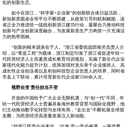
化的创新生态。
如今在浙江，“科学家+企业家”的创新联合体日益活跃，
新知新质圆桌会等平台不断搭建，从政策引导到机制赋能，该
省正全力推进统一战线创新浙江建功行动，凝聚合力推动科技
创新与产业创新深度融合，为发展新质生产力构筑一片充满活
力的热带雨林。
“创新的根本源泉在于人。”浙江省委统战部相关负责人介
绍，以“青蓝工程”为载体，浙江制定印发了浙江省促进年轻一
代民营经济人士高素质成长教育培训规划，实施了新生代企业
家现代化能力提升计划，统筹加强对龙头骨干企业接班人、高
成长性企业创业者以及初创科技型企业负责人的培养，同时省
市县上下联动，累计培育新生代企业家5500余人次。
视野在变 责任担当不变
开放的中国给予广大企业无限机遇，与“创一代”不同，年
轻一代民营经济人士普遍具备海外教育背景与国际化视野，他
们主动推动数字化转型与全球布局，“走出去”不断拓展全球朋
友圈，为民营经济高质量发展注入新动能。
“对浙江民营企业来说，‘出海’是一堂必修课，一家优秀