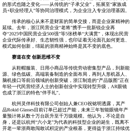
的形式也随之变化——从传统的“子承父业”，拓展至“家族成
员+职业经理人”等协同治理模式，为企业注入专业治理基因。
传承的核心从来不是财富的简单交接，而是企业家精神的
延续。去年，浙江民营企业“老将”携手一批新锐企业再
夺“2025中国民营企业500强”等5张榜单“大满贯”，体现出民营
企业代际传承好、生态韧性强，也印证着无论面孔如何更迭、
模式如何创新，绵延的浙商精神始终是其不变的底色。
赛道在变 创新思维不变
从鞋帽服装、日用小商品等传统劳动密集型产品，到新能
源、绿色低碳、高端装备制造的全面布局，再到人形机器人、
脑机接口等前沿领域的创新突破，浙江制造的“产品版图”正在
年轻一代民营经济人士的创新创业中实现转型升级，AR眼镜
也成了浙江的特色“伴手礼”。
杭州灵伴科技有限公司创始人兼CEO祝铭明透露，其产
品Rokid Glasses目前订单已超过产能，未来三年智能眼镜年产
量预计将从数十万台跃升至千万级规模。他认为，不论是自
身，还是以杭州“六小龙”为代表的科技型企业的诞生，既离不
开老一辈浙商敢闯敢试积淀的产业根基，更得益于浙江持续优