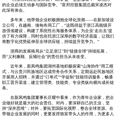
的企业必须主动参与国际竞争。”富邦控股集团总裁宋凌杰对
此深有体会。
多年来，他带领企业积极拥抱全球化浪潮——在新加坡设
立公司，在越南、缅甸布局工厂，“这既得益于浙江高能级开
放强省建设，构建了系统性出海服务体系，为企业‘走出去’提
供了有力保障，同时也依托浙江深厚的数字经济底蕴，让我们
将数字化优势延伸至全球供应链，持续提升竞争力。”
浙商的发展格局从“立足浙江”到“链接全球”持续拓展，
而“义利兼顾、反哺社会”的责任担当从未改变。
近年来，新凤鸣集团湖州基地积极探索“山海协作”用工模
式，与云贵川民族地区达成劳务合作关系，定期远赴民族地区
开展用人招聘，并通过“订单式”“学徒制”技能培训服务，畅通
职工晋升渠道，建立管理类、技能类、专业类纵向横向成长链
条。
在新凤鸣集团董事长庄耀中看来，作为青年企业家，把企
业做好就是最大的社会责任。对内，要深耕自己的主业，坚
持“深井思维”；对外，要拓宽国际化视野，整合全球资源。在
带领企业发展的同时，更要发挥致富带头人的作用，为更多人