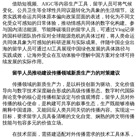
借助短视频、AIGC等内容生产工具，留学人员可将气候
变化、公共卫生等全球性共同议题转化为具象的生活细节。这
类实践将命运共同体原本偏向政策层面的表述，转化为不同文
化受众可感知的日常体验，推动情感共同体的数字化构建。参
与国内清洁能源、节能降碳项目的留学人员，可通过Vlog记录
跨国科研团队协作应对全球能源危机的具体过程，将人类命运
共同体具象为可感知的科研进展与实际成果。伴随中国企业出
海的留学人员可通过AI工具展现中国绿色发展的具体路径与
实践成效，让海外受众在互动体验中理解中国方案对全球可持
续发展的实际作用。
留学人员推动建设传播领域新质生产力的对策建议
传播领域的新质生产力，是以科技创新为驱动、文化价值
导向与数字技术深度融合形成的高级传播形态。数字时代国际
舆论竞争的核心是传播框架设定与价值观博弈，留学人员对外
传播的核心使命，是构建可共享的叙事生态，生产既能够准确
阐释中国道路、又能回应人类共同关切的传播内容。实现这一
目标，要求留学人员具备清晰的文化自觉、娴熟的跨文明传播
技能与包容多元的价值立场。
在技术层面，需搭建适配对外传播需求的技术工具体系，