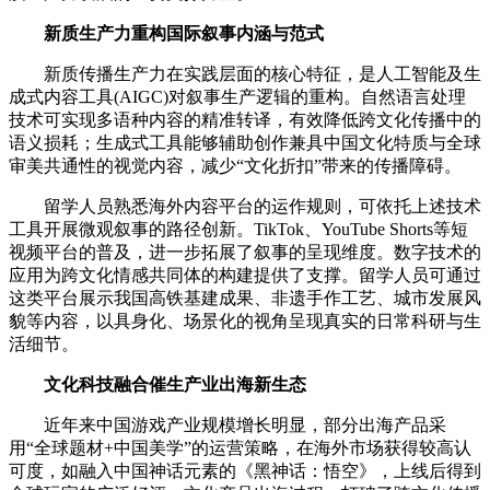
新质生产力重构国际叙事内涵与范式
新质传播生产力在实践层面的核心特征，是人工智能及生
成式内容工具(AIGC)对叙事生产逻辑的重构。自然语言处理
技术可实现多语种内容的精准转译，有效降低跨文化传播中的
语义损耗；生成式工具能够辅助创作兼具中国文化特质与全球
审美共通性的视觉内容，减少“文化折扣”带来的传播障碍。
留学人员熟悉海外内容平台的运作规则，可依托上述技术
工具开展微观叙事的路径创新。TikTok、YouTube Shorts等短
视频平台的普及，进一步拓展了叙事的呈现维度。数字技术的
应用为跨文化情感共同体的构建提供了支撑。留学人员可通过
这类平台展示我国高铁基建成果、非遗手作工艺、城市发展风
貌等内容，以具身化、场景化的视角呈现真实的日常科研与生
活细节。
文化科技融合催生产业出海新生态
近年来中国游戏产业规模增长明显，部分出海产品采
用“全球题材+中国美学”的运营策略，在海外市场获得较高认
可度，如融入中国神话元素的《黑神话：悟空》，上线后得到