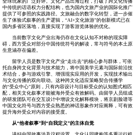
全球玩家的广泛好评。文化产品出海过程，打破了跨文化传播
中传统的话语权力分配结构，也为国内文旅产业的国际化推广
提供了可参照的实践路径。文旅融合的数字化转型，进一步催
生了体验式叙事的生产逻辑，“AI+文化旅游”的创新模式已在
国内多省区落地，直接实现了游客游览体验的优化。
当前数字文化产业出海仍存在文化认知不对称的现实障
碍，西方受众对部分中国传统符号的解读，常与符号的本土原
生意涵存在偏差。
留学人员是数字文化产业“走出去”的核心参与群体，可依
托自身跨文化背景与技术能力，将中国美学元素与国际前沿技
术结合，参与游戏引擎、增强现实应用的开发，实现技术输出
与文化传播的双向联动。这种跨文化适应策略契合传播学
的“受众中心”原则，只有内容设计与目标受众的认知图式相匹
配，相关文化叙事才能被海外受众有效解码。由留学人员组成
的研发团队可在交互设计中增设文化解释模块，将京剧脸谱等
中国文化符号与西方受众熟悉的神话形象作对应阐释，可有效
提升海外受众对内容的接受度。
从“他者叙事”到“自我定义”的主体自觉
讲好中国故事涉及议程设置、文化认同建构等多重运行机