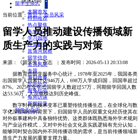
快速访问
留学生杂志
本网首发
当前位置：
首页
>
会员风采
特别推荐
热点聚焦
留学人员推动建设传播领域新
各地动态
学习园地
质生产力的实践与对策
政策解读
菖蒲河观察
留学信息
来源：《留学生》杂志
|
发布时间：2026-05-13 20:33:08
会员风采
专题
据教育部留学服务中心统计，1978年至2025年，我国各类
海归故事
出国留学人员累计达946万人，698万人学成归国，回国率超过
民间外交
87%。2025年全年出国留学人数超过57万，同期留学回国人数
服务社会
达53.56万，人员规模达到历史峰值。
每周访谈
新闻回音
数字时代的技术变革已重塑传统传播生态，在全球化与数
留学生杂志
字化深度融合的背景下，归国留学人员的双重文化经历使其在
对外叙事建构中具备独特优势。这类群体既熟悉海外学术规则
与产业运作模式，又对中外社会文化及实践逻辑有充分认知，
能够同时契合国内外不同传播语境的需求，是当前传播领域新
质生产力发展的重要支撑力量。