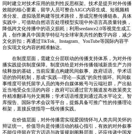
同时建立对技术应用的批判性反思框架。技术是提升对外传播
效能的核心要素，留学人员可整合AIGC内容生成、短视频精
准分发、虚拟场景构建等技术路径，形成完整传播链条。具体
实践中，可借助自然语言处理模型实现中外语言高质量转换，
降低跨文化传播中的语义损耗；利用seedance2.0等视觉生成工
具，创作兼具中国美学特征与全球审美共性的数字内容，减少
文化折扣；再通过TikTok、Instagram、YouTube等国际内容平
台实现文化内容的精准触达。
在制度层面，需建立分层联动的传播支持体系，为对外传
播实践提供制度保障。制度供给是对外传播领域新质生产力持
续释放的基础，当前应重点构建民间叙事、政府话语、学术话
语的协同机制，形成“实践—理论—实践”的良性循环。民间叙
事维度可依托留学人员的海外自媒体账号与云端社群，产出贴
近当地受众生活的内容；政府可以通过官方频道发布政策类文
件精准翻译与外文阐释；学术话语维度则通过高水平论文、智
库报告、国际学术会议等平台，提炼具备可推广性的传播理论
框架，直接反馈指导一线传播实践。
在价值层面，对外传播需实现爱国情怀与人类共同关怀的
辩证统一。价值导向是传播活动的核心指引，有效的对外叙事
不能仅停留在官方话语与政策规则阐释层面，还应传递中国发