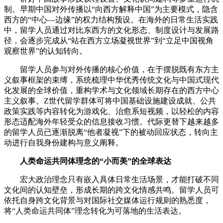
制。早期中国对外传播以“向西方解释中国”为主要模式，隐含
西方的“中心—边缘”的权力结构预设。在海外的日常生活实践
中，留学人员通过对比东西方的文化形态、制度设计与发展路
径，会逐步完成从“站在西方立场凝视世界”到“立足中国视角
观察世界”的认知转向。
留学人员参与对外传播的核心价值，在于摆脱既有东方主
义叙事框架的束缚，系统梳理中华优秀传统文化与中国式现代
化发展的全球价值，重构学术与文化领域长期存在的西方中心
主义叙事。Z世代留学群体可将中国基础设施建设成就、公共
政策实践等内容转化为游戏化、治愈系短视频，以轻松的内容
形态适配海外年轻受众的信息接收习惯。代际更替下越来越多
的留学人员已逐渐脱离“他者凝视”下的被动回应状态，转向主
动进行自我身份建构与意义阐释。
人类命运共同体理念的“小而美”的全球表达
宏大政治理念只有嵌入具体日常生活场景，才能打破不同
文化间的认知壁垒，形成长期的跨文化情感共鸣。留学人员可
依托自身跨文化背景与对国际社交媒体运行规则的熟悉度，
将“人类命运共同体”理念转化为可落地的生活表达。