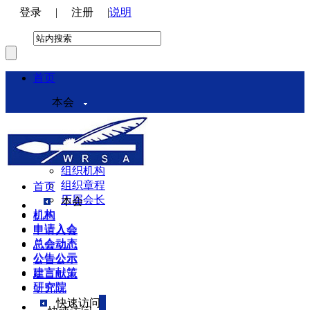
登录
|
注册
|
说明
首页
本会
本会介绍
领导机构
理事会
组织机构
组织章程
首页
历届会长
本会
机构
机构
申请入会
申请入会
总会动态
总会动态
公告公示
公告公示
建言献策
建言献策
研究院
研究院
快速访问