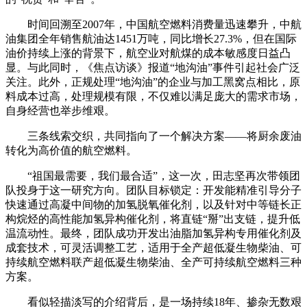
时间回溯至2007年，中国航空燃料消费量迅速攀升，中航
油集团全年销售航油达1451万吨，同比增长27.3%，但在国际
油价持续上涨的背景下，航空业对航煤的成本敏感度日益凸
显。与此同时，《焦点访谈》报道“地沟油”事件引起社会广泛
关注。此外，正规处理“地沟油”的企业与加工黑窝点相比，原
料成本过高，处理规模有限，不仅难以满足庞大的需求市场，
自身经营也举步维艰。
三条线索交织，共同指向了一个解决方案——将厨余废油
转化为高价值的航空燃料。
“祖国最需要，我们最合适”，这一次，田志坚再次带领团
队投身于这一研究方向。团队目标锁定：开发能精准引导分子
快速通过高凝中间物的加氢脱氧催化剂，以及针对中等链长正
构烷烃的高性能加氢异构催化剂，将直链“掰”出支链，提升低
温流动性。最终，团队成功开发出油脂加氢异构专用催化剂及
成套技术，可灵活调整工艺，适用于全产超低凝生物柴油、可
持续航空燃料联产超低凝生物柴油、全产可持续航空燃料三种
方案。
看似轻描淡写的介绍背后，是一场持续18年、掺杂无数艰