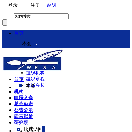
登录
|
注册
|
说明
首页
本会
本会介绍
领导机构
理事会
组织机构
组织章程
首页
历届会长
本会
机构
机构
申请入会
申请入会
总会动态
总会动态
公告公示
公告公示
建言献策
建言献策
研究院
研究院
快速访问