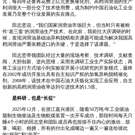
元，每四年还要再花费上亿元更换催化剂。高档润滑油的生产
利润很大一部分交了技术使用费，成为制约中国石油化工企业
发展乃至整个行业发展的实在痛点。
田志坚说，“我们国家润滑油市场巨大，但当时只有被称
作‘老三套’的润滑油生产技术。在此前，我前往大庆调研的时
候，发现润滑油基础油异构脱蜡相关课题可能成为解决我国高
档润滑油严重依赖进口的关键，于是选择了该课题。”
田志坚带领团队经过大量的现场考察、技术调研、文献查
阅，大胆创新、逆向思维，采用先调研工业生产实际状态，再
将工业运行方式缩小到实验室开展小试研究的开发模式，最终
在2002年成功开发出具有自主知识产权的加氢异构脱蜡催化
剂。2008年，该技术在中国石油大庆炼化实现工业应用，自主
创新的高档润滑油收率达到引进技术的1.5倍。
是科研，也是“长征”
2025年12月，在浙江嘉兴港区，随着50万吨/年工业级油
脂制生物柴油及生物航煤装置一次开车成功，那段时间每天只
睡4个小时的田志坚和团队成员再也按捺不住内心的激动，鼓
掌、喝彩、相拥，所有的付出化成嘴边一遍又一遍送给彼此
的“祝贺”和“辛苦”。