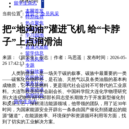
快速访问
留学生杂志
本网首发
当前位置：
首页
>
会员风采
特别推荐
热点聚焦
把“地沟油”灌进飞机 给“卡脖
各地动态
学习园地
子”上点润滑油
政策解读
菖蒲河观察
留学信息
来源：《留学生》杂志
| 作者：马思遥
|
发布时间：2026-05-
会员风采
26 17:42:13
专题
海归故事
人类的世界，是一场关于碳的叙事。碳族中最重要的一类
民间外交
——碳氢化合物即烃，是石油、天然气以及各类油脂的基本构
服务社会
成物质，它不仅是燃料，更是现代社会运转不可替代的工业原
每周访谈
料。大连市欧美同学会副会长、中国科学院大连化学物理研究
新闻回音
所(大连化物所)研究部部长田志坚长期致力于开发新型催化剂
留学生杂志
和反应工艺，深耕清洁能源领域，他带领的团队，用了近30年
时间，为国家能源安全开辟出一条条由国产催化剂搭建起的能
源“隧道”，在能源效率、环境保护和资源循环利用等方面，找
到了切实的工业解决方案。