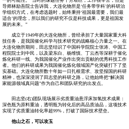
一的可能性。“当时的课题任务十分艰巨，工作很辛苦，但是
导师林励吾院士告诉我，大连化物所是‘任务带学科’的科研治
学组织方式，在考虑选题时，始终秉持‘祖国最需要，我们最
适合’的理念，所以我们的研究不仅是科技成果，更是祖国发
展的未来。”
成立于1949年的大连化物所，曾经承担了大量国家重大科
技任务，是我国催化科学与技术研究的战略核心力量之一。在
大连化物所期间，田志坚结识了中国科学院院士张涛、中国工
程院院士刘中民，以及梁东白、杨维慎、丁云杰等深耕于催化
炼化科研一线、为我国催化产业作出突出贡献的优秀科技工作
者。他们的科研成果为我国催化炼化领域国产化突破打下了坚
实基础。大连化物所数十年如一日扎根需求、攻坚报国的科研
精神，也深深浸润了田志坚的科研之路，让他始终把“解决国
家能源领域真问题”作为自己和团队研究的出发点。
田志坚(右)团队现场展示劣质重油悬浮床加氢技术成果：
深色瓶为原料重油，透明瓶为转化后的高品质油品，这项技术
实现了劣质重油转化率超99%，打破了国际技术壁垒。
他山之石，可以攻玉