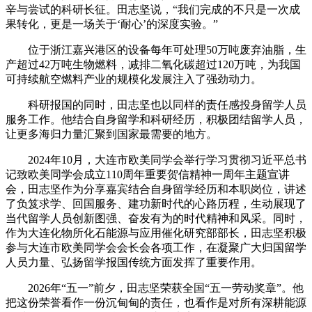
辛与尝试的科研长征。田志坚说，“我们完成的不只是一次成
果转化，更是一场关于‘耐心’的深度实验。”
位于浙江嘉兴港区的设备每年可处理50万吨废弃油脂，生
产超过42万吨生物燃料，减排二氧化碳超过120万吨，为我国
可持续航空燃料产业的规模化发展注入了强劲动力。
科研报国的同时，田志坚也以同样的责任感投身留学人员
服务工作。他结合自身留学和科研经历，积极团结留学人员，
让更多海归力量汇聚到国家最需要的地方。
2024年10月，大连市欧美同学会举行学习贯彻习近平总书
记致欧美同学会成立110周年重要贺信精神一周年主题宣讲
会，田志坚作为分享嘉宾结合自身留学经历和本职岗位，讲述
了负笈求学、回国服务、建功新时代的心路历程，生动展现了
当代留学人员创新图强、奋发有为的时代精神和风采。同时，
作为大连化物所化石能源与应用催化研究部部长，田志坚积极
参与大连市欧美同学会会长会各项工作，在凝聚广大归国留学
人员力量、弘扬留学报国传统方面发挥了重要作用。
2026年“五一”前夕，田志坚荣获全国“五一劳动奖章”。他
把这份荣誉看作一份沉甸甸的责任，也看作是对所有深耕能源