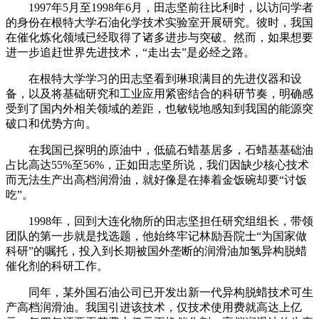
1997年5月至1998年6月，田志坚前往比利时，以访问学者
的身份在根特大学石油化学技术实验室开展研究。彼时，我国
在催化炼化领域已经取得了诸多进步与突破。然而，如果想要
进一步追赶世界先进技术，“走出去”是必经之路。
在根特大学学习的田志坚看到琳琅满目的先进仪器和设
备，以及将基础研究和工业应用紧密结合的科研节奏，明确感
受到了国内外相关领域的差距，也敏锐地感知到我国的能源突
破口和优势方向。
在我国已探明的原油中，低硫石蜡基居多，石蜡基基础油
占比高达55%至56%，正如田志坚所说，我们因缺少核心技术
而无法生产出高档润滑油，就好像是在捧着金饭碗却要“讨饭
吃”。
1998年，回到大连化物所的田志坚担任研究组组长，带领
团队的第一步就是找选题，他始终牢记林励吾院士“为国家做
科研”的嘱托，投入到长期被国外垄断的润滑油加氢异构脱蜡
催化剂的科研工作。
同年，某外国石油公司已开发出新一代异构脱蜡技术可生
产高档润滑油。我国引进该技术，仅技术使用费就高达上亿