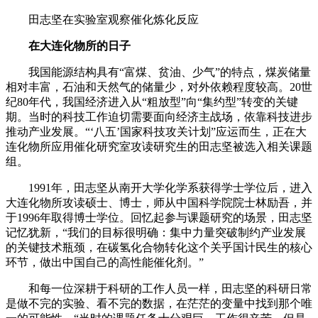
田志坚在实验室观察催化炼化反应
在大连化物所的日子
我国能源结构具有“富煤、贫油、少气”的特点，煤炭储量
相对丰富，石油和天然气的储量少，对外依赖程度较高。20世
纪80年代，我国经济进入从“粗放型”向“集约型”转变的关键
期。当时的科技工作迫切需要面向经济主战场，依靠科技进步
推动产业发展。“‘八五’国家科技攻关计划”应运而生，正在大
连化物所应用催化研究室攻读研究生的田志坚被选入相关课题
组。
1991年，田志坚从南开大学化学系获得学士学位后，进入
大连化物所攻读硕士、博士，师从中国科学院院士林励吾，并
于1996年取得博士学位。回忆起参与课题研究的场景，田志坚
记忆犹新，“我们的目标很明确：集中力量突破制约产业发展
的关键技术瓶颈，在碳氢化合物转化这个关乎国计民生的核心
环节，做出中国自己的高性能催化剂。”
和每一位深耕于科研的工作人员一样，田志坚的科研日常
是做不完的实验、看不完的数据，在茫茫的变量中找到那个唯