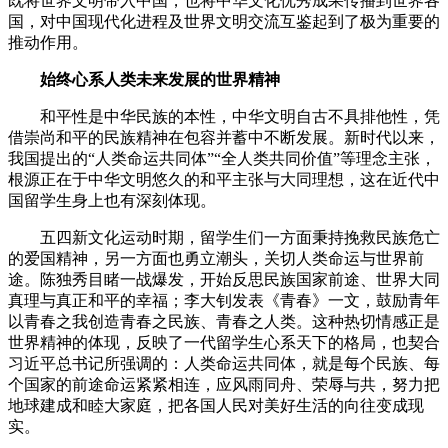
既将世界文明带入中国，也将中华文化优秀成果传播到世界各
国，对中国现代化进程及世界文明交流互鉴起到了极为重要的
推动作用。
始终心系人类未来发展的世界精神
和平性是中华民族的本性，中华文明自古不具排他性，凭
借崇尚和平的民族精神在包容并蓄中不断发展。新时代以来，
我国提出的“人类命运共同体”“全人类共同价值”等理念主张，
根源正在于中华文明悠久的和平主张与大同理想，这在近代中
国留学生身上也有深刻体现。
五四新文化运动时期，留学生们一方面秉持挽救民族危亡
的爱国精神，另一方面也勇立潮头，关切人类命运与世界前
途。陈独秀目睹一战爆发，开始反思民族国家前途、世界大同
真理与真正和平的幸福；李大钊发表《青春》一文，鼓励青年
以青春之我创造青春之民族、青春之人类。这种热切情感正是
世界精神的体现，反映了一代留学生心系天下的格局，也契合
习近平总书记所强调的：人类命运共同体，就是每个民族、每
个国家的前途命运紧紧相连，应风雨同舟、荣辱与共，努力把
地球建成和睦大家庭，把各国人民对美好生活的向往变成现
实。