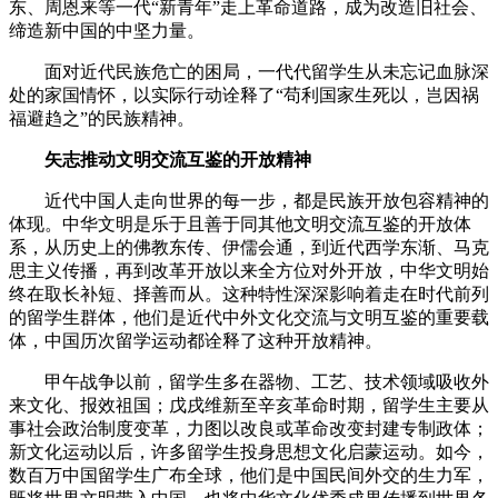
东、周恩来等一代“新青年”走上革命道路，成为改造旧社会、
缔造新中国的中坚力量。
面对近代民族危亡的困局，一代代留学生从未忘记血脉深
处的家国情怀，以实际行动诠释了“苟利国家生死以，岂因祸
福避趋之”的民族精神。
矢志推动文明交流互鉴的开放精神
近代中国人走向世界的每一步，都是民族开放包容精神的
体现。中华文明是乐于且善于同其他文明交流互鉴的开放体
系，从历史上的佛教东传、伊儒会通，到近代西学东渐、马克
思主义传播，再到改革开放以来全方位对外开放，中华文明始
终在取长补短、择善而从。这种特性深深影响着走在时代前列
的留学生群体，他们是近代中外文化交流与文明互鉴的重要载
体，中国历次留学运动都诠释了这种开放精神。
甲午战争以前，留学生多在器物、工艺、技术领域吸收外
来文化、报效祖国；戊戌维新至辛亥革命时期，留学生主要从
事社会政治制度变革，力图以改良或革命改变封建专制政体；
新文化运动以后，许多留学生投身思想文化启蒙运动。如今，
数百万中国留学生广布全球，他们是中国民间外交的生力军，