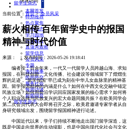
快速访问
留学生杂志
本网首发
当前位置：
首页
>
会员风采
特别推荐
热点聚焦
薪火相传 百年留学史中的报国
各地动态
学习园地
精神与时代价值
政策解读
菖蒲河观察
留学信息
来源：
|
发布时间：2026-05-26 19:18:41
会员风采
专题
编者按：百余年来，一代又一代留学人员跨越山海、求知
海归故事
报国，在科技创新、文化传播、社会建设等领域留下了熠熠生
民间外交
辉的足迹，“留学报国”早已成为刻在中华儿女血脉里的精神基
服务社会
因。留学报国精神的内涵是什么？如何在中西文化交融中锚定
每周访谈
民族立场？如何用前沿学识回应国家发展的核心需求？如何将
新闻回音
个人职业选择与民族复兴的宏大命题同频共振？在欧美同学会
留学生杂志
第二次会员代表大会即将召开之际，欧美君邀请专家学者从自
身研究领域出发，围绕留学报国精神进行论述。
中国近代以来，学子们持续不断地走出国门留学深造，这
既是中国走向世界的生动缩影，也是中国向现代化社会与文化