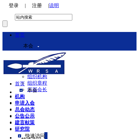
登录
|
注册
|
说明
首页
本会
本会介绍
领导机构
理事会
组织机构
组织章程
首页
历届会长
本会
机构
机构
申请入会
申请入会
总会动态
总会动态
公告公示
公告公示
建言献策
建言献策
研究院
研究院
快速访问