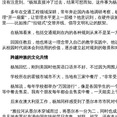
没有注意到。”杨旭直接冲了过去，结果可想而知。这件事为
多年在交通工程领域深耕，常年奔赴国内各地调研考察，杨
理“开一扇窗”，让管理水平更上一层楼？他意识到，在硬件设
里——比如推广“拉链式”交替并线、倡导文明礼让的默契。
在杨旭看来，包括交通规则在内的各种规则从来不是某一方
回国任教后，他也将这一理念带入自己的教学实践中。他说，
从校园时代就体会到信用的价值，逐步建立起对规则的敬畏和
跨越种族的文化共情
杨旭回忆，刚到美国时他英语口语并不好。不过因为周围人
学校所在的霍顿市城市不大，当地有三家中餐厅，“非常受
杨旭说，每年学校都举办“万国游行”，像是各国学生的一个
等中餐去售卖。我有个朋友每年都会去售卖中餐，一天能卖上
后来在澳大利亚工作，杨旭同样感受到了墨尔本市市民对
“雅拉河从墨尔本穿城而过，将墨尔本一分为二，同时也成为
非凡地布置起充满中国年味的节日市集。对联、福字，还有各