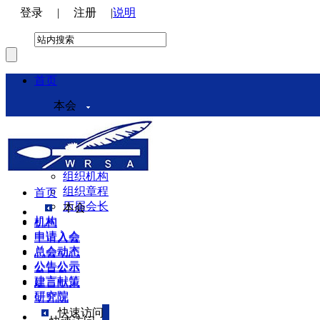
登录
|
注册
|
说明
首页
本会
本会介绍
领导机构
理事会
组织机构
组织章程
首页
历届会长
本会
机构
机构
申请入会
申请入会
总会动态
总会动态
公告公示
公告公示
建言献策
建言献策
研究院
研究院
快速访问