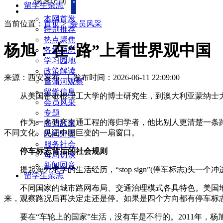
快速访问
留学生杂志
本网首发
当前位置：
首页
>
会员风采
特别推荐
热点聚焦
杨旭：在“路”上看世界观中国
各地动态
学习园地
政策解读
来源：西安发布
|
发布时间：2026-06-11 22:09:00
菖蒲河观察
留学信息
从美国密歇根理工大学的博士研究生，到澳大利亚蒙纳士大
会员风采
专题
作为一名研究交通工程的海归学者，他比别人更清楚一条路
海归故事
不同文化、见证中国巨变的一扇窗口。
民间外交
服务社会
停车标志背后的社会规则
每周访谈
新闻回音
提起海外求学的生活经历，“stop sign”(停车标志)头
留学生杂志
不同国家的城市路网布局、交通治理模式各具特色。美国地
来，观察路况后再决定走还是停。如果是四个方向都有停车标
要在“车轮上的国家”生活，没有车是不行的。2011年，杨