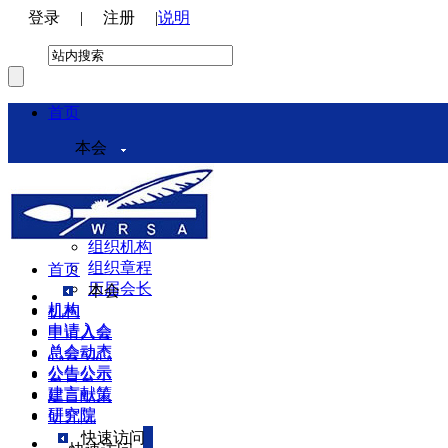
登录
|
注册
|
说明
首页
本会
本会介绍
领导机构
理事会
组织机构
组织章程
首页
历届会长
本会
机构
机构
申请入会
申请入会
总会动态
总会动态
公告公示
公告公示
建言献策
建言献策
研究院
研究院
快速访问