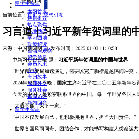
快速访问
留学生杂志
本网首发
当前位置：
首页
>
思想引领
特别推荐
热点聚焦
习言道｜习近平新年贺词里的
各地动态
学习园地
政策解读
来源：中国新闻网
|
发布时间：2025-01-03 11:10:58
菖蒲河观察
留学信息
中新网1月3日电 题：
习近平新年贺词里的中国与世界
会员风采
专题
“世界百年变局加速演进，需要以宽广胸襟超越隔阂冲突，
海归故事
2024年12月31日晚，国家主席习近平在二〇二五年新年
民间外交
服务社会
今天的中国，是紧密联系世界的中国。每一年世界各国人民
每周访谈
新闻回音
“大道不孤，天下一家。”
留学生杂志
“中国不仅发展自己，也积极拥抱世界，担当大国责任。”
“世界各国风雨同舟、团结合作，才能书写构建人类命运共