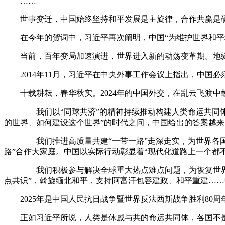
……
世事变迁，中国始终坚持和平发展是主旋律，合作共赢是
在今年的贺词中，习近平再次阐明，中国“为维护世界和平
当前，百年变局加速演进，世界进入新的动荡变革期。地缘冲
2014年11月，习近平在中央外事工作会议上指出，中国必
十载耕耘，春华秋实。2024年的中国外交，在乱云飞渡中
——我们以“同球共济”的精神持续推动构建人类命运共同体
的世界、如何建设这个世界”的时代之问，中国给出的答案越
——我们推进高质量共建“一带一路”走深走实，为世界各国现
路”合作大家庭。中国以实际行动彰显着“现代化道路上一个都
——我们积极参与解决全球重大热点难点问题，为恢复世界和
点共识”，斡旋缅北和平，支持阿富汗包容建政、和平重建…
2025年是中国人民抗日战争暨世界反法西斯战争胜利80周
正如习近平所说，人类是休戚与共的命运共同体，各国不是乘