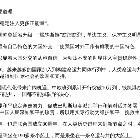
硬道理。
稳定注入更多正能量”。
突延宕升级，“脱钩断链”愈演愈烈，单边主义、保护主义明
须有自己特色的大国外交，“使我国对外工作有鲜明的中国特色、
彰显着大国外交的从容自信，为动荡不安的世界注入宝贵稳定性
。越来越多的国家加入到构建命运共同体行列中，人类命运与共
来越得到国际社会的欢迎和支持。
代化带来广阔机遇。中欧班列累计开行突破10万列，钱凯港成为
不能少，一国都不能掉队”的决心。
平稳定奔走努力。促成巴勒斯坦各派别举行和解对话并签署《
…中国人民深知和平的珍贵，所以用实际行动为维护和平、挽救生
年，也是联合国成立80周年。在人类历史进程来到新节点之时，
坐在190多条小船上，而是乘坐在一条命运与共的大船上。