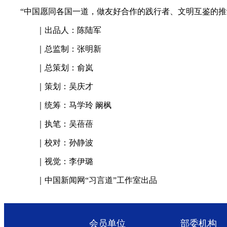
“中国愿同各国一道，做友好合作的践行者、文明互鉴的推动
｜出品人：陈陆军
｜总监制：张明新
｜总策划：俞岚
｜策划：吴庆才
｜统筹：马学玲 阚枫
｜执笔：吴蓓蓓
｜校对：孙静波
｜视觉：李伊璐
｜中国新闻网“习言道”工作室出品