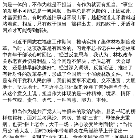
为是一体的，不作为就是不担当，有作为就要有担当。”事业
的发展不可能总是一帆风顺，做事总是有风险的，正因如此，
才需要担当。有时候越怕事越容易出事，越想绕道走矛盾就越
堵着道。相反，只有敢于担当，豁得出去、敢闯敢干，矛盾和
困难才可能得到解决。
习近平同志在福建工作期间，推动实施了集体林权制度改
革。当时，这项改革是有风险的。习近平总书记在中央党校和
中青年干部谈心时回忆，“经过反复思考，我认为，林权改革
关系老百姓切身利益，这个问题不解决，矛盾总有一天会爆
发，还是越早解决越好”。经过深入调研、反复论证，推出了
有针对性的改革举措，形成了全国第一个省级林改文件。“凡
是有利于党和人民的事，我们就要事不避难、义不逃责，大胆
地干、坚决地干。”习近平总书记深刻诠释了何为担当作为。
从这个意义上说，担当作为体现的是一种精神、境界、情怀，
一种气魄、责任、勇气，一种智慧、能力、本领。
担当作为是共产党人与生俱来的政治品格。县委书记的榜
样焦裕禄，面对兰考风沙、内涝、盐碱“三害”，即便身患重
病，也要“拼上老命，大干一场，决心改变兰考面貌”；“当代
愚公”黄大发，历时30余年带领群众在悬崖绝壁上开凿出一
条“生命渠”，兑现了“水过不去、拿命来铺”的誓言；80后扶贫