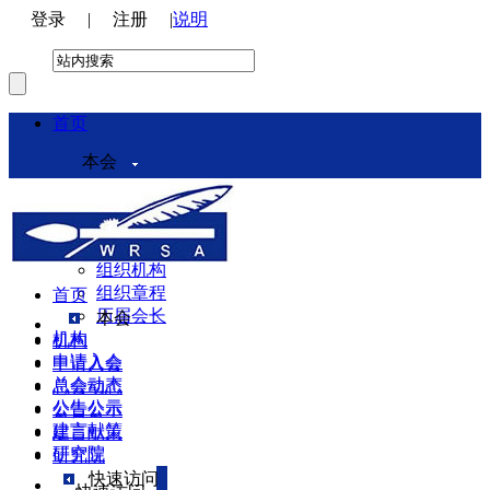
登录
|
注册
|
说明
首页
本会
本会介绍
领导机构
理事会
组织机构
组织章程
首页
历届会长
本会
机构
机构
申请入会
申请入会
总会动态
总会动态
公告公示
公告公示
建言献策
建言献策
研究院
研究院
快速访问