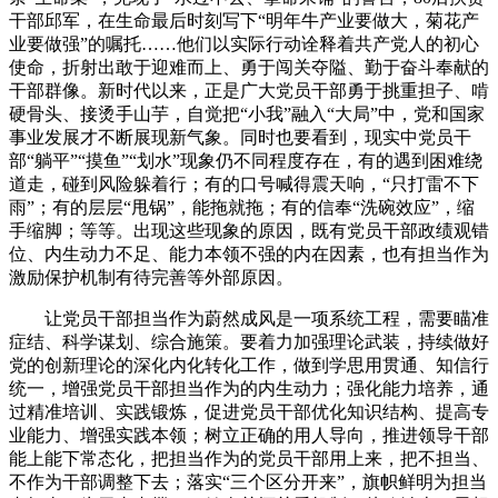
干部邱军，在生命最后时刻写下“明年牛产业要做大，菊花产
业要做强”的嘱托……他们以实际行动诠释着共产党人的初心
使命，折射出敢于迎难而上、勇于闯关夺隘、勤于奋斗奉献的
干部群像。新时代以来，正是广大党员干部勇于挑重担子、啃
硬骨头、接烫手山芋，自觉把“小我”融入“大局”中，党和国家
事业发展才不断展现新气象。同时也要看到，现实中党员干
部“躺平”“摸鱼”“划水”现象仍不同程度存在，有的遇到困难绕
道走，碰到风险躲着行；有的口号喊得震天响，“只打雷不下
雨”；有的层层“甩锅”，能拖就拖；有的信奉“洗碗效应”，缩
手缩脚；等等。出现这些现象的原因，既有党员干部政绩观错
位、内生动力不足、能力本领不强的内在因素，也有担当作为
激励保护机制有待完善等外部原因。
让党员干部担当作为蔚然成风是一项系统工程，需要瞄准
症结、科学谋划、综合施策。要着力加强理论武装，持续做好
党的创新理论的深化内化转化工作，做到学思用贯通、知信行
统一，增强党员干部担当作为的内生动力；强化能力培养，通
过精准培训、实践锻炼，促进党员干部优化知识结构、提高专
业能力、增强实践本领；树立正确的用人导向，推进领导干部
能上能下常态化，把担当作为的党员干部用上来，把不担当、
不作为干部调整下去；落实“三个区分开来”，旗帜鲜明为担当