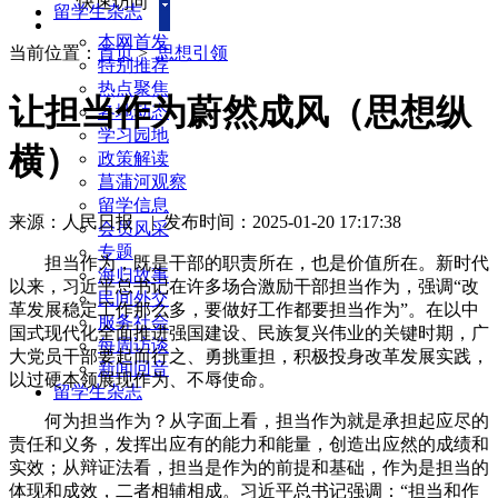
快速访问
留学生杂志
本网首发
当前位置：
首页
>
思想引领
特别推荐
热点聚焦
让担当作为蔚然成风（思想纵
各地动态
学习园地
横）
政策解读
菖蒲河观察
留学信息
来源：人民日报
|
发布时间：2025-01-20 17:17:38
会员风采
专题
担当作为，既是干部的职责所在，也是价值所在。新时代
海归故事
以来，习近平总书记在许多场合激励干部担当作为，强调“改
民间外交
革发展稳定工作那么多，要做好工作都要担当作为”。在以中
服务社会
国式现代化全面推进强国建设、民族复兴伟业的关键时期，广
每周访谈
大党员干部要起而行之、勇挑重担，积极投身改革发展实践，
新闻回音
以过硬本领展现作为、不辱使命。
留学生杂志
何为担当作为？从字面上看，担当作为就是承担起应尽的
责任和义务，发挥出应有的能力和能量，创造出应然的成绩和
实效；从辩证法看，担当是作为的前提和基础，作为是担当的
体现和成效，二者相辅相成。习近平总书记强调：“担当和作