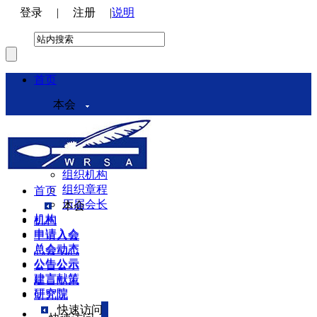
登录
|
注册
|
说明
首页
本会
本会介绍
领导机构
理事会
组织机构
组织章程
首页
历届会长
本会
机构
机构
申请入会
申请入会
总会动态
总会动态
公告公示
公告公示
建言献策
建言献策
研究院
研究院
快速访问