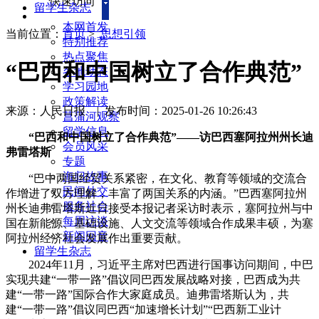
快速访问
留学生杂志
本网首发
当前位置：
首页
>
思想引领
特别推荐
热点聚焦
“巴西和中国树立了合作典范”
各地动态
学习园地
政策解读
来源：人民日报
|
发布时间：2025-01-26 10:26:43
菖蒲河观察
留学信息
“巴西和中国树立了合作典范”——访巴西塞阿拉州州长迪
会员风采
弗雷塔斯
专题
海归故事
“巴中两国经贸关系紧密，在文化、教育等领域的交流合
民间外交
作增进了双方理解，丰富了两国关系的内涵。”巴西塞阿拉州
服务社会
州长迪弗雷塔斯近日接受本报记者采访时表示，塞阿拉州与中
每周访谈
国在新能源、基础设施、人文交流等领域合作成果丰硕，为塞
新闻回音
阿拉州经济社会发展作出重要贡献。
留学生杂志
2024年11月，习近平主席对巴西进行国事访问期间，中巴
实现共建“一带一路”倡议同巴西发展战略对接，巴西成为共
建“一带一路”国际合作大家庭成员。迪弗雷塔斯认为，共
建“一带一路”倡议同巴西“加速增长计划”“巴西新工业计