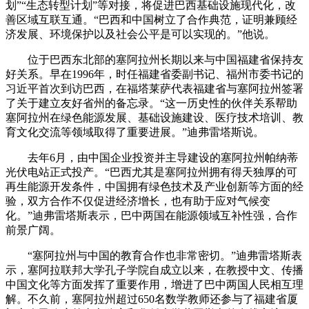
划”“生态转型计划”等对接，将促进巴西基础设施现代化，改
善区域互联互通。“巴西和中国树立了合作典范，证明兼顾经
济发展、环境保护以及社会公平是可以实现的。”他说。
位于巴西东北部的塞阿拉州长期以来与中国福建省保持友
好关系。早在1996年，时任福建省委副书记、福州市委书记的
习近平首次到访巴西，在福塔莱萨代表福建省与塞阿拉州签署
了关于建立友好省州的备忘录。“这一历史性的伙伴关系帮助
塞阿拉州在绿色能源发展、基础设施建设、医疗技术培训、教
育文化交流等领域取得了重要进展。”迪弗雷塔斯说。
去年6月，由中国企业投资并主导建设的塞阿拉州帕纳蒂
光伏电站正式投产。“巴西尤其是塞阿拉州拥有得天独厚的可
再生能源开发条件，中国拥有绿色技术及产业创新等方面的经
验，双方合作不仅促进经济增长，也有助于应对气候变
化。”迪弗雷塔斯表示，巴中两国在能源领域互补性强，合作
前景广阔。
“塞阿拉州与中国的教育合作也非常密切。”迪弗雷塔斯表
示，塞阿拉联邦大学孔子学院自成立以来，在教授中文、传播
中国文化等方面发挥了重要作用，增进了巴中两国人民相互理
解。不久前，塞阿拉州超过650名数学教师还参与了福建省厦