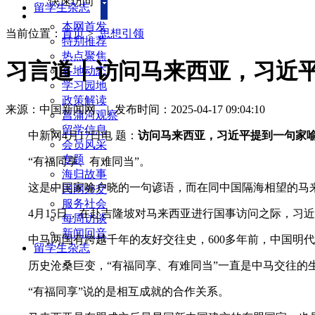
快速访问
留学生杂志
本网首发
当前位置：
首页
>
思想引领
特别推荐
热点聚焦
习言道丨访问马来西亚，习近
各地动态
学习园地
政策解读
来源：中国新闻网
|
发布时间：2025-04-17 09:04:10
菖蒲河观察
留学信息
中新网4月17日电 题：
访问马来西亚，习近平提到一句家
会员风采
专题
“有福同享、有难同当”。
海归故事
这是中国家喻户晓的一句谚语，而在同中国隔海相望的马来
民间外交
服务社会
4月15日，在赴吉隆坡对马来西亚进行国事访问之际，习近
每周访谈
新闻回音
中马两国有跨越千年的友好交往史，600多年前，中国明代航
留学生杂志
历史沧桑巨变，“有福同享、有难同当”一直是中马交往的
“有福同享”说的是相互成就的合作关系。