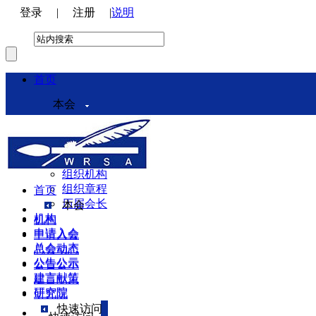
登录
|
注册
|
说明
首页
本会
本会介绍
领导机构
理事会
组织机构
组织章程
首页
历届会长
本会
机构
机构
申请入会
申请入会
总会动态
总会动态
公告公示
公告公示
建言献策
建言献策
研究院
研究院
快速访问