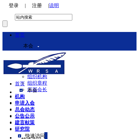
登录
|
注册
|
说明
首页
本会
本会介绍
领导机构
理事会
组织机构
组织章程
首页
历届会长
本会
机构
机构
申请入会
申请入会
总会动态
总会动态
公告公示
公告公示
建言献策
建言献策
研究院
研究院
快速访问