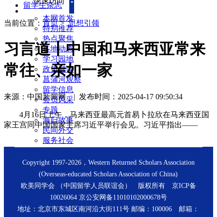
快速访问
留学生杂志
本网首发
当前位置：
首页
>
思想引领
特别推荐
热点聚焦
习言道丨中国和马来西亚常来
各地动态
学习园地
常往、亲如一家
政策解读
菖蒲河观察
留学信息
来源：中国新闻网
|
发布时间：2025-04-17 09:50:34
会员风采
专题
4月16日上午，马来西亚最高元首易卜拉欣在马来西亚国
海归故事
家王宫同中国国家主席习近平举行会见。习近平指出——
民间外交
服务社会
每周访谈
新闻回音
留学生杂志