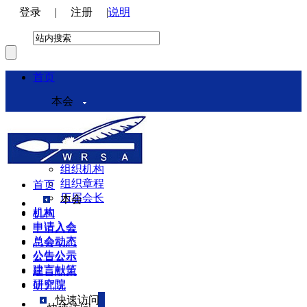
登录
|
注册
|
说明
首页
本会
本会介绍
领导机构
理事会
组织机构
组织章程
首页
历届会长
本会
机构
机构
申请入会
申请入会
总会动态
总会动态
公告公示
公告公示
建言献策
建言献策
研究院
研究院
快速访问