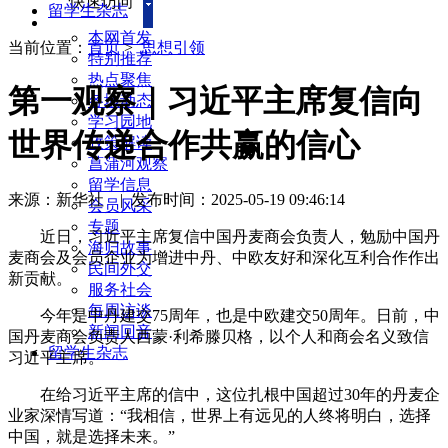
快速访问
留学生杂志
本网首发
当前位置：
首页
>
思想引领
特别推荐
热点聚焦
第一观察｜习近平主席复信向
各地动态
学习园地
世界传递合作共赢的信心
政策解读
菖蒲河观察
留学信息
来源：新华社
|
发布时间：2025-05-19 09:46:14
会员风采
专题
近日，习近平主席复信中国丹麦商会负责人，勉励中国丹
海归故事
麦商会及会员企业为增进中丹、中欧友好和深化互利合作作出
民间外交
新贡献。
服务社会
每周访谈
今年是中丹建交75周年，也是中欧建交50周年。日前，中
新闻回音
国丹麦商会负责人西蒙·利希滕贝格，以个人和商会名义致信
留学生杂志
习近平主席。
在给习近平主席的信中，这位扎根中国超过30年的丹麦企
业家深情写道：“我相信，世界上有远见的人终将明白，选择
中国，就是选择未来。”