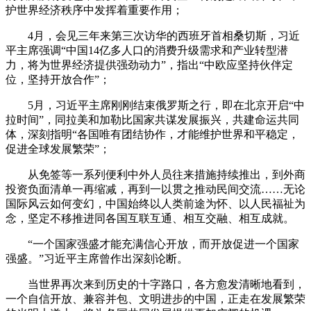
护世界经济秩序中发挥着重要作用；
4月，会见三年来第三次访华的西班牙首相桑切斯，习近
平主席强调“中国14亿多人口的消费升级需求和产业转型潜
力，将为世界经济提供强劲动力”，指出“中欧应坚持伙伴定
位，坚持开放合作”；
5月，习近平主席刚刚结束俄罗斯之行，即在北京开启“中
拉时间”，同拉美和加勒比国家共谋发展振兴，共建命运共同
体，深刻指明“各国唯有团结协作，才能维护世界和平稳定，
促进全球发展繁荣”；
从免签等一系列便利中外人员往来措施持续推出，到外商
投资负面清单一再缩减，再到一以贯之推动民间交流……无论
国际风云如何变幻，中国始终以人类前途为怀、以人民福祉为
念，坚定不移推进同各国互联互通、相互交融、相互成就。
“一个国家强盛才能充满信心开放，而开放促进一个国家
强盛。”习近平主席曾作出深刻论断。
当世界再次来到历史的十字路口，各方愈发清晰地看到，
一个自信开放、兼容并包、文明进步的中国，正走在发展繁荣