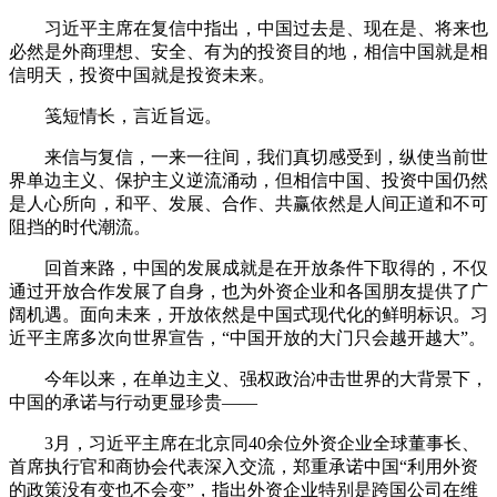
习近平主席在复信中指出，中国过去是、现在是、将来也
必然是外商理想、安全、有为的投资目的地，相信中国就是相
信明天，投资中国就是投资未来。
笺短情长，言近旨远。
来信与复信，一来一往间，我们真切感受到，纵使当前世
界单边主义、保护主义逆流涌动，但相信中国、投资中国仍然
是人心所向，和平、发展、合作、共赢依然是人间正道和不可
阻挡的时代潮流。
回首来路，中国的发展成就是在开放条件下取得的，不仅
通过开放合作发展了自身，也为外资企业和各国朋友提供了广
阔机遇。面向未来，开放依然是中国式现代化的鲜明标识。习
近平主席多次向世界宣告，“中国开放的大门只会越开越大”。
今年以来，在单边主义、强权政治冲击世界的大背景下，
中国的承诺与行动更显珍贵——
3月，习近平主席在北京同40余位外资企业全球董事长、
首席执行官和商协会代表深入交流，郑重承诺中国“利用外资
的政策没有变也不会变”，指出外资企业特别是跨国公司在维