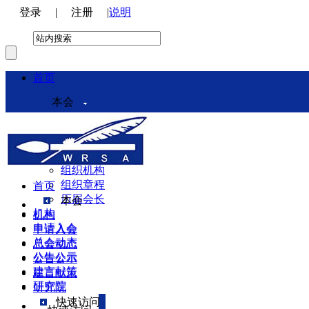
登录
|
注册
|
说明
首页
本会
本会介绍
领导机构
理事会
组织机构
组织章程
首页
历届会长
本会
机构
机构
申请入会
申请入会
总会动态
总会动态
公告公示
公告公示
建言献策
建言献策
研究院
研究院
快速访问