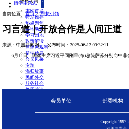
快速访问
留学生杂志
本网首发
当前位置：
首页
>
思想引领
特别推荐
热点聚焦
习言道｜开放合作是人间正道
各地动态
学习园地
政策解读
来源：中国新闻网
|
发布时间：2025-06-12 09:32:11
菖蒲河观察
留学信息
6月11日，国家主席习近平同刚果(布)总统萨苏分别向中
会员风采
专题
海归故事
民间外交
服务社会
每周访谈
新闻回音
留学生杂志