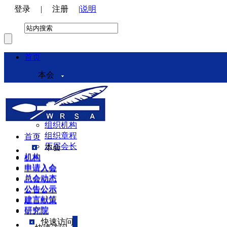
登录
|
注册
|
说明
首页
本会
本会介绍
领导机构
理事会
组织机构
组织章程
首页
历届会长
本会
机构
机构
申请入会
申请入会
总会动态
总会动态
公告公示
公告公示
建言献策
建言献策
研究院
研究院
快速访问