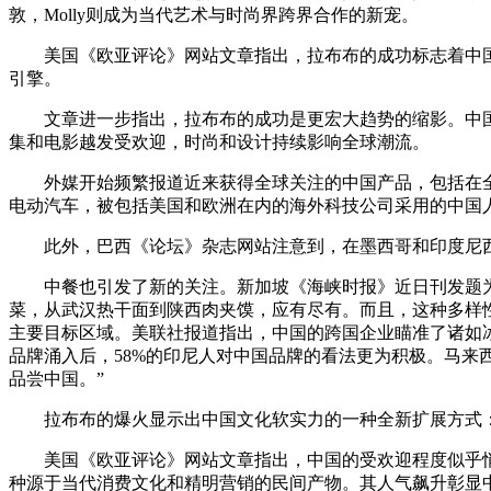
敦，Molly则成为当代艺术与时尚界跨界合作的新宠。
美国《欧亚评论》网站文章指出，拉布布的成功标志着中国正
引擎。
文章进一步指出，拉布布的成功是更宏大趋势的缩影。中国
集和电影越发受欢迎，时尚和设计持续影响全球潮流。
外媒开始频繁报道近来获得全球关注的中国产品，包括在全
电动汽车，被包括美国和欧洲在内的海外科技公司采用的中国人
此外，巴西《论坛》杂志网站注意到，在墨西哥和印度尼西
中餐也引发了新的关注。新加坡《海峡时报》近日刊发题为
菜，从武汉热干面到陕西肉夹馍，应有尽有。而且，这种多样
主要目标区域。美联社报道指出，中国的跨国企业瞄准了诸如
品牌涌入后，58%的印尼人对中国品牌的看法更为积极。马来
品尝中国。”
拉布布的爆火显示出中国文化软实力的一种全新扩展方式：
美国《欧亚评论》网站文章指出，中国的受欢迎程度似乎悄
种源于当代消费文化和精明营销的民间产物。其人气飙升彰显