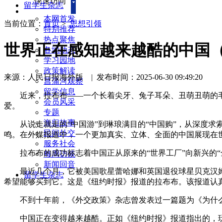
快速访问
留学生杂志
本网首发
当前位置：
首页
>
思想引领
特别推荐
热点聚焦
世界正在感知越来越酷的中国
各地动态
学习园地
政策解读
来源：人民日报海外版
|
发布时间：2025-06-30 09:49:20
菖蒲河观察
留学信息
近来，拉布布——一个长着尖牙、兔子耳朵、丑萌丑萌的毛绒
会员风采
爱。
专题
海归故事
从说走就走的“中国游”到琳琅满目的“中国购”，从深度求
民间外交
鸣。在外媒报道中，一个更加真实、立体、全面的中国展现在
服务社会
拉布布的成功标志着中国正从原来的“世界工厂”向新兴的“
每周访谈
新闻回音
最近几个月，它被美国歌星蕾哈娜和英国退役球星贝克汉姆
留学生杂志
希望能够买到它。这是《纽约时报》报道的拉布布。该报道认
不到十年前，《外交政策》杂志曾发表过一篇题为《为什么
中国正在变得越来越酷。正如《纽约时报》报道指出的，玩偶