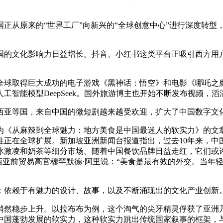
从原来的“世界工厂”向新兴的“全球创意中心”进行深度转型
的文化影响力日益增长。抖音、小红书这类平台正吸引西方用户
球取得巨大成功的电子游戏《黑神话：悟空》和电影《哪吒之魔
工智能模型DeepSeek。国外旅游博主也开始不断发布视频，
亚等国，来自中国的微短剧越来越受欢迎，扩大了中国数字文
《从麻辣到全球魅力：地方美食是中国最迷人的软实力》的文章
性正在全球扩展。新加坡亚洲新闻台报道指出，过去10年来，中
冰激凌和奶茶等细分市场。随着中国餐饮品牌日益走红，它们或
西亚前贸易高官穆罕默德·阿里说：“美食是最有效的外交。当年
依赖于有魅力的设计、故事，以及不断涌现出的文化产业创新
然稳步上升。以拉布布为例，这个淘气的尖牙精灵俘获了亚洲乃
中国蓬勃发展的软实力，这种软实力跳出传统国家叙事的框架，