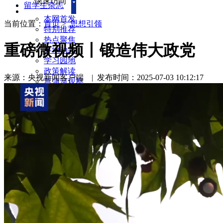
快速访问
留学生杂志
本网首发
当前位置：
首页
>
思想引领
特别推荐
热点聚焦
重磅微视频丨锻造伟大政党
各地动态
学习园地
政策解读
来源：央视新闻客户端
|
发布时间：2025-07-03 10:12:17
菖蒲河观察
留学信息
会员风采
专题
海归故事
民间外交
服务社会
每周访谈
新闻回音
留学生杂志