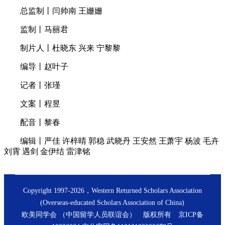
总监制丨闫帅南 王姗姗
监制丨马丽君
制片人丨杜晓东 兴来 宁黎黎
编导丨赵叶子
记者丨张瑾
文案丨程昱
配音丨黎春
编辑丨严佳 许梓晴 郭稳 武晓丹 王安然 王萧宇 杨波 毛卉
刘霄 遇剑 金伊结 雷津铭