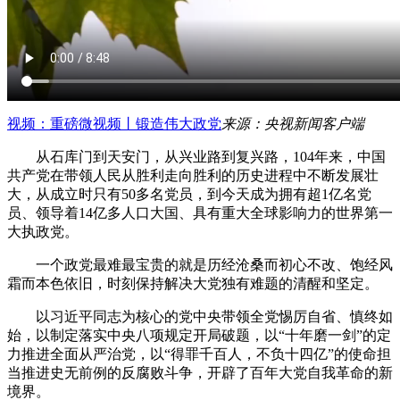
视频：重磅微视频丨锻造伟大政党
来源：央视新闻客户端
从石库门到天安门，从兴业路到复兴路，104年来，中国
共产党在带领人民从胜利走向胜利的历史进程中不断发展壮
大，从成立时只有50多名党员，到今天成为拥有超1亿名党
员、领导着14亿多人口大国、具有重大全球影响力的世界第一
大执政党。
一个政党最难最宝贵的就是历经沧桑而初心不改、饱经风
霜而本色依旧，时刻保持解决大党独有难题的清醒和坚定。
以习近平同志为核心的党中央带领全党惕厉自省、慎终如
始，以制定落实中央八项规定开局破题，以“十年磨一剑”的定
力推进全面从严治党，以“得罪千百人，不负十四亿”的使命担
当推进史无前例的反腐败斗争，开辟了百年大党自我革命的新
境界。