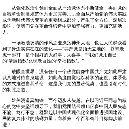
从强化政治引领到全面从严治党体系不断健全，再到党的
自我革命制度规范体系更加完善……全面从严治党的伟大实践
成为新时代伟大变革的重要组成部分，产生了全方位、深层次
影响，使我们党在革命性锻造中更加坚强有力、更加充满活
力。
一场激浊扬清的作风之变涤荡神州大地，也让人民群众看
到了身边实实在在的变化——“共产党是顶天立地的，苍蝇老
虎一起打，是个很好的大好事，大喜事。”“我们党用自己
的‘清廉指数’兑现老百姓的‘幸福指数’。”
放眼全世界，没有任何一个政党能像中国共产党如此严肃
认真地对待自身建设，如此高度自觉地以科学的态度、体系化
的方式推进自我革命，这是我们党的显著优势，也是引领时代
的制胜之道。
雄关漫道真如铁，而今迈步从头越。在以习近平同志为核
心的党中央坚强领导下，我们党团结带领14亿多中国人民矢志
不渝、笃行不怠，凝聚起以中国式现代化全面推进强国建设、
民族复兴伟业的磅礴力量，向着第二个百年奋斗目标阔步前
进！