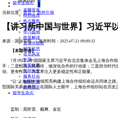
快速访问
留学生杂志
本网首发
当前位置：
首页
>
思想引领
特别推荐
热点聚焦
【讲习所中国与世界】习近平以
各地动态
学习园地
政策解读
来源：国际在线
|
发布时间：2025-07-21 09:09:32
菖蒲河观察
留学信息
【本期导读】
会员风采
专题
7月15日，中国国家主席习近平在北京集体会见上海合作组织
海归故事
手；二是回应人民期待，做深化合作的行动派；三是担当时代
民间外交
动、更有作为，为世界注入更多稳定性和正能量。
服务社会
“让‘上海精神’持续照亮构建上海合作组织命运共同体之路。
每周访谈
型国际关系的典范。在国际人士眼中，上海合作组织站在历史
新闻回音
留学生杂志
监制：苑听雷、戴爽、金近