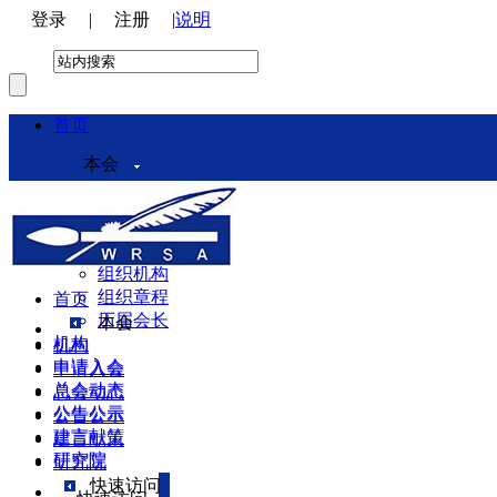
登录
|
注册
|
说明
首页
本会
本会介绍
领导机构
理事会
组织机构
组织章程
首页
历届会长
本会
机构
机构
申请入会
申请入会
总会动态
总会动态
公告公示
公告公示
建言献策
建言献策
研究院
研究院
快速访问