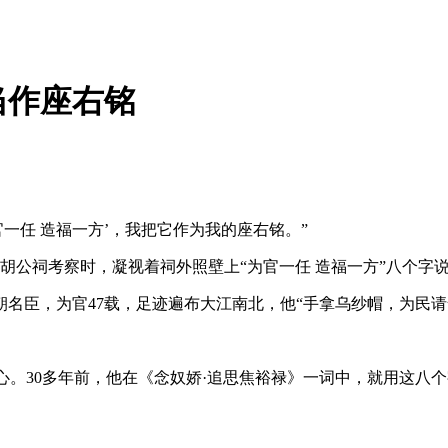
当作座右铭
任 造福一方’，我把它作为我的座右铭。”
胡公祠考察时，凝视着祠外照壁上“为官一任 造福一方”八个字
臣，为官47载，足迹遍布大江南北，他“手拿乌纱帽，为民请命
。30多年前，他在《念奴娇·追思焦裕禄》一词中，就用这八