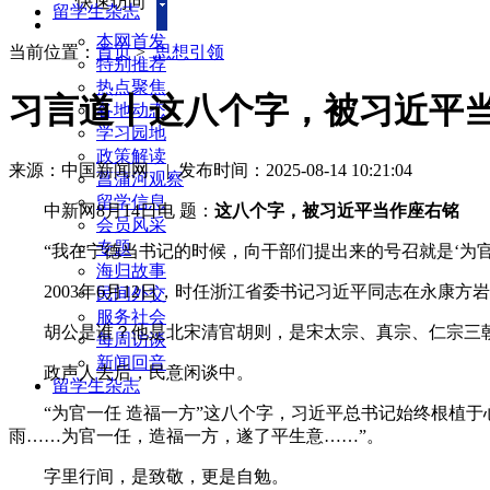
快速访问
留学生杂志
本网首发
当前位置：
首页
>
思想引领
特别推荐
热点聚焦
习言道丨这八个字，被习近平
各地动态
学习园地
政策解读
来源：中国新闻网
|
发布时间：2025-08-14 10:21:04
菖蒲河观察
留学信息
中新网8月14日电 题：
这八个字，被习近平当作座右铭
会员风采
专题
“我在宁德当书记的时候，向干部们提出来的号召就是‘为官一
海归故事
2003年6月12日，时任浙江省委书记习近平同志在永康方岩
民间外交
服务社会
胡公是谁？他是北宋清官胡则，是宋太宗、真宗、仁宗三朝名
每周访谈
新闻回音
政声人去后，民意闲谈中。
留学生杂志
“为官一任 造福一方”这八个字，习近平总书记始终根植于心
雨……为官一任，造福一方，遂了平生意……”。
字里行间，是致敬，更是自勉。