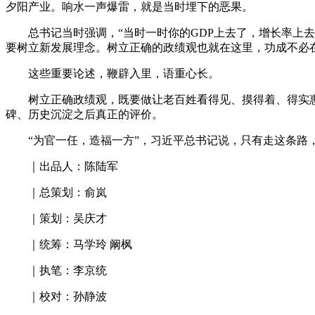
夕阳产业。响水一声爆雷，就是当时埋下的恶果。
总书记当时强调，“当时一时你的GDP上去了，增长率上去
要树立新发展理念。树立正确的政绩观也就在这里，功成不必
这些重要论述，鞭辟入里，语重心长。
树立正确政绩观，既要做让老百姓看得见、摸得着、得实惠
碑、历史沉淀之后真正的评价。
“为官一任，造福一方”，习近平总书记说，只有走这条路
｜出品人：陈陆军
｜总策划：俞岚
｜策划：吴庆才
｜统筹：马学玲 阚枫
｜执笔：李京统
｜校对：孙静波