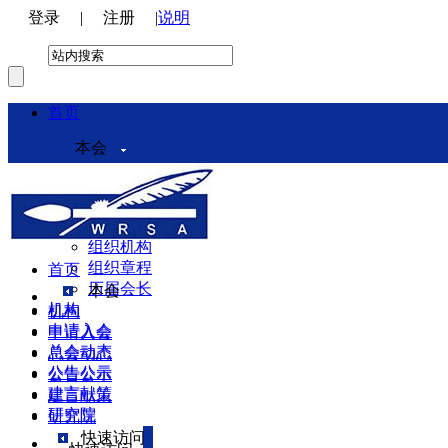
登录
|
注册
|
说明
首页
本会
本会介绍
领导机构
理事会
组织机构
组织章程
首页
历届会长
本会
机构
机构
申请入会
申请入会
总会动态
总会动态
公告公示
公告公示
建言献策
建言献策
研究院
研究院
快速访问