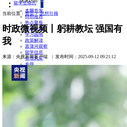
快速访问
留学生杂志
本网首发
当前位置：
首页
>
思想引领
特别推荐
热点聚焦
时政微视频丨躬耕教坛 强国有
各地动态
学习园地
我
政策解读
菖蒲河观察
留学信息
来源：央视新闻客户端
|
发布时间：2025-09-12 09:21:12
会员风采
专题
海归故事
民间外交
服务社会
每周访谈
新闻回音
留学生杂志