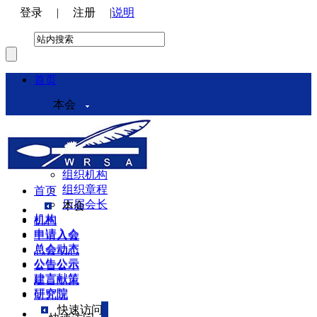
登录
|
注册
|
说明
首页
本会
本会介绍
领导机构
理事会
组织机构
组织章程
首页
历届会长
本会
机构
机构
申请入会
申请入会
总会动态
总会动态
公告公示
公告公示
建言献策
建言献策
研究院
研究院
快速访问