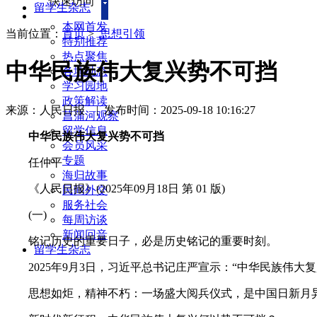
快速访问
留学生杂志
本网首发
当前位置：
首页
>
思想引领
特别推荐
热点聚焦
中华民族伟大复兴势不可挡
各地动态
学习园地
政策解读
来源：人民日报
|
发布时间：2025-09-18 10:16:27
菖蒲河观察
留学信息
中华民族伟大复兴势不可挡
会员风采
专题
任仲平
海归故事
《人民日报》(2025年09月18日 第 01 版)
民间外交
服务社会
(一)
每周访谈
新闻回音
铭记历史的重要日子，必是历史铭记的重要时刻。
留学生杂志
2025年9月3日，习近平总书记庄严宣示：“中华民族伟大
思想如炬，精神不朽：一场盛大阅兵仪式，是中国日新月异