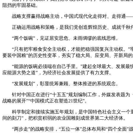
阻挡的牢固基础。
战略支撑赢得战略主动，中国式现代化走得对、走得通—
正确运用战略和策略，是我们党创造辉煌历史、成就千秋伟业
“两个饭碗”，见证居安思危、未雨绸缪的底线思维。
“只有把牢粮食安全主动权，才能把稳强国复兴主动权。”牢固
要装中国粮”的历史性变革，夯实了稳大局、应变局、开新局的
“能源的饭碗必须端在自己手里。”建起全球最大、发展最快
应能源大势之道”，为经济社会发展提供了有力支撑。
“发展规划”，彰显统筹兼顾、整体推进的系统观念。
针对中国正在进行“十五五”规划编制工作，外媒发表题为《中
战略的展开”“中国模式正在塑造21世纪”。
科学制定和接续实施五年规划，是中国特色社会主义一个重要政
间的刻刀”，把积贫积弱的农业国雕刻成世界第二大经济体。
“两步走”的战略安排，“五位一体”总体布局和“四个全面