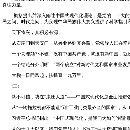
真理力量。
“概括提出并深入阐述中国式现代化理论，是党的二十大的一
民之问、时代之问，为实现中华民族伟大复兴提供了科学指引
天下将兴，其积必有源。
从石库门到天安门，从兴业路到复兴路，党领导人民在坚持“
一个真理颠扑不破：没有中国共产党，就没有新中国，就没
一个结论分外明晰：“两个确立”对新时代党和国家事业发展
大鹏一日同风起，扶摇直上九万里。
(三)
势不可挡，势在“康庄大道”——中国式现代化是全面推进
从“一辆拖拉机都不能造”到“工业门类最齐全的国家”，从“
习近平总书记指出，“中国式现代化，是我们为如何唤醒‘睡
党的十八大以来，我们党带领人民书写了“两大奇迹”新篇章