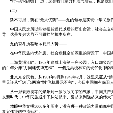
“时与势在我们一边，这是我们定力和底气所在，也是我们
(二)
势不可挡，势在“最大优势”——党的领导是实现中华民族
中国人民之所以能够扭转近代以后的历史命运，社会主义中
导，这是复兴大势不可阻挡的根本所在。
党的奋斗历程昭示复兴大势——
在中华民族内忧外患、社会危机空前深重的背景下，中国共产
上海黄浦江畔。1868年建成上海第一座公园，入口却竖起
的百年外滩“万国建筑博览群”，一侧是高楼林立的现代化“陆家
北京东交民巷。从1901年9月到1949年2月，这里见证从“禁
里见证从“飞机飞两遍”到“飞机展示不完”，今日中国拥有保卫
从一派衰败凋零的景象到一派欣欣向荣的气象，中国共产党
义新时代，中华民族迎来了从站起来、富起来到强起来的伟大
放眼中华文明5000多年历史，没有哪一种政治力量能像中
复兴伟业的中流砥柱。