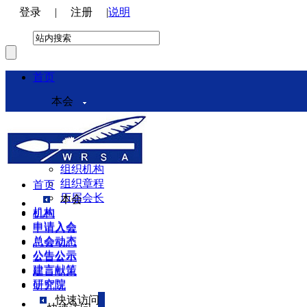
登录
|
注册
|
说明
首页
本会
本会介绍
领导机构
理事会
组织机构
组织章程
首页
历届会长
本会
机构
机构
申请入会
申请入会
总会动态
总会动态
公告公示
公告公示
建言献策
建言献策
研究院
研究院
快速访问