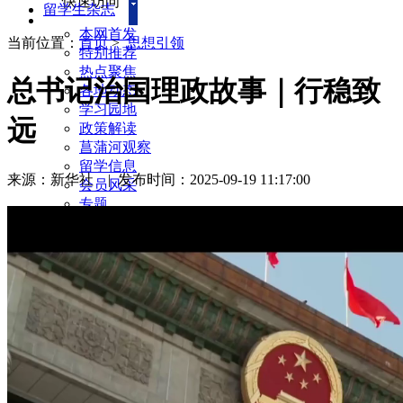
快速访问
留学生杂志
本网首发
当前位置：
首页
>
思想引领
特别推荐
热点聚焦
总书记治国理政故事｜行稳致
各地动态
学习园地
远
政策解读
菖蒲河观察
留学信息
来源：新华社
|
发布时间：2025-09-19 11:17:00
会员风采
专题
海归故事
民间外交
服务社会
每周访谈
新闻回音
留学生杂志