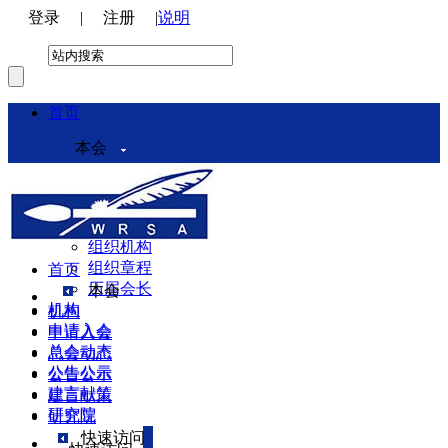
登录
|
注册
|
说明
首页
本会
本会介绍
领导机构
理事会
组织机构
组织章程
首页
历届会长
本会
机构
机构
申请入会
申请入会
总会动态
总会动态
公告公示
公告公示
建言献策
建言献策
研究院
研究院
快速访问