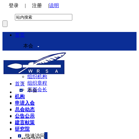
登录
|
注册
|
说明
首页
本会
本会介绍
领导机构
理事会
组织机构
组织章程
首页
历届会长
本会
机构
机构
申请入会
申请入会
总会动态
总会动态
公告公示
公告公示
建言献策
建言献策
研究院
研究院
快速访问