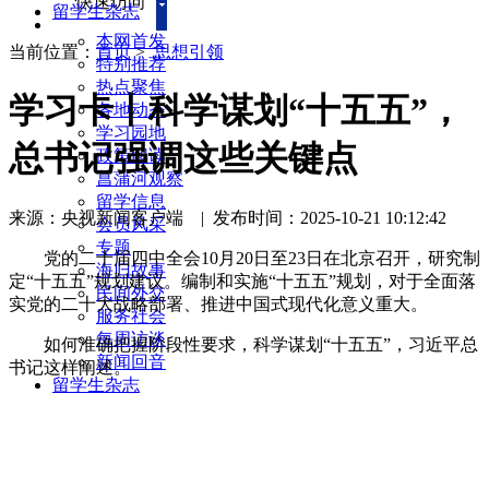
快速访问
留学生杂志
本网首发
当前位置：
首页
>
思想引领
特别推荐
热点聚焦
学习卡丨科学谋划“十五五”，
各地动态
学习园地
总书记强调这些关键点
政策解读
菖蒲河观察
留学信息
来源：央视新闻客户端
|
发布时间：2025-10-21 10:12:42
会员风采
专题
党的二十届四中全会10月20日至23日在北京召开，研究制
海归故事
定“十五五”规划建议。编制和实施“十五五”规划，对于全面落
民间外交
实党的二十大战略部署、推进中国式现代化意义重大。
服务社会
每周访谈
如何准确把握阶段性要求，科学谋划“十五五”，习近平总
新闻回音
书记这样阐述。
留学生杂志