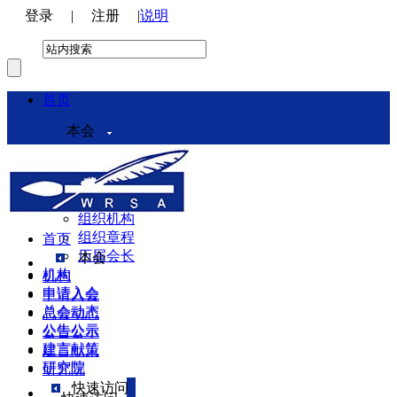
登录
|
注册
|
说明
首页
本会
本会介绍
领导机构
理事会
组织机构
组织章程
首页
历届会长
本会
机构
机构
申请入会
申请入会
总会动态
总会动态
公告公示
公告公示
建言献策
建言献策
研究院
研究院
快速访问