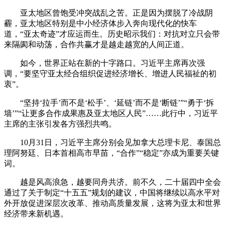
亚太地区曾饱受冲突战乱之苦。正是因为摆脱了冷战阴
霾，亚太地区特别是中小经济体步入奔向现代化的快车
道，“亚太奇迹”才应运而生。历史昭示我们：对抗对立只会带
来隔阂和动荡，合作共赢才是越走越宽的人间正道。
如今，世界正站在新的十字路口。习近平主席再次强
调，“要坚守亚太经合组织促进经济增长、增进人民福祉的初
衷”。
“坚持‘拉手’而不是‘松手’、‘延链’而不是‘断链’”“勇于‘拆
墙’”“让更多合作成果惠及亚太地区人民”……此行中，习近平
主席的主张引发各方强烈共鸣。
10月31日，习近平主席分别会见加拿大总理卡尼、泰国总
理阿努廷、日本首相高市早苗，“合作”“稳定”亦成为重要关键
词。
越是风高浪急，越要同舟共济。前不久，二十届四中全会
通过了关于制定“十五五”规划的建议，中国将继续以高水平对
外开放促进深层次改革、推动高质量发展，这将为亚太和世界
经济带来新机遇。