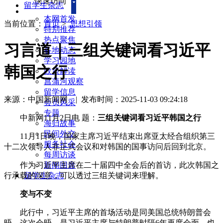
快速访问
留学生杂志
本网首发
当前位置：
首页
>
思想引领
特别推荐
热点聚焦
习言道｜三组关键词看习近平
各地动态
学习园地
韩国之行
政策解读
菖蒲河观察
留学信息
来源：中国新闻网
|
发布时间：2025-11-03 09:24:18
会员风采
专题
中新网11月2日电 题：
三组关键词看习近平韩国之行
海归故事
民间外交
11月1日晚，国家主席习近平结束出席亚太经合组织第三
服务社会
十二次领导人非正式会议和对韩国的国事访问后回到北京。
每周访谈
作为习近平主席在二十届四中全会后的首访，此次韩国之
新闻回音
行承载的深意，可以透过三组关键词来理解。
留学生杂志
变与不变
此行中，习近平主席的首场活动是同美国总统特朗普会
晤。这次会晤，是习近平主席与特朗普时隔6年再度会面，也