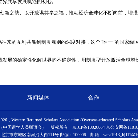
界共享发展机遇的初心。
新之势、以开放谋共享之福，推动经济全球化不断向前，增强
往来的互利共赢到制度规则的深度对接，这个“唯一”的国家级
发展的确定性化解世界的不确定性，用制度型开放激活全球增