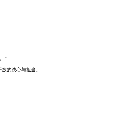
。”
开放的决心与担当。