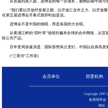
从首届到第八届，进博会的每一步成长，都镌刻着中国与世
“我们要以开放纾发展之困、以开放汇合作之力、以开放聚创
在第五届进博会开幕式致辞时如是说。
进博会不是中国的独唱，而是各国的大合唱。
从黄浦江畔的“四叶草”场馆到遍布全球的合作网络，从贸易
际公共产品。
百年变局加速演进、国际形势风云变幻，中国以自身高质量
(“三里河”工作室)