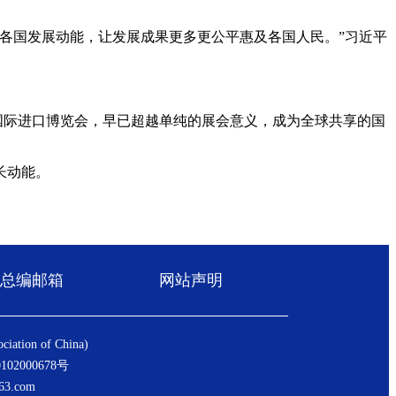
各国发展动能，让发展成果更多更公平惠及各国人民。”习近平
国际进口博览会，早已超越单纯的展会意义，成为全球共享的国
长动能。