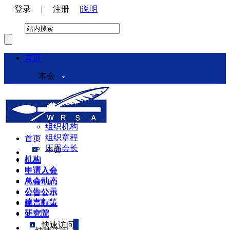
登录
|
注册
|
说明
首页
本会
本会介绍
领导机构
理事会
组织机构
组织章程
首页
历届会长
本会
机构
机构
申请入会
申请入会
总会动态
总会动态
公告公示
公告公示
建言献策
建言献策
研究院
研究院
快速访问