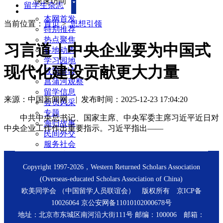
快速访问
留学生杂志
本网首发
当前位置：
首页
>
思想引领
特别推荐
热点聚焦
习言道｜中央企业要为中国式
各地动态
学习园地
现代化建设贡献更大力量
政策解读
菖蒲河观察
留学信息
来源：中国新闻网
|
发布时间：2025-12-23 17:04:20
会员风采
专题
中共中央总书记、国家主席、中央军委主席习近平近日对
海归故事
中央企业工作作出重要指示。习近平指出——
民间外交
服务社会
每周访谈
新闻回音
留学生杂志