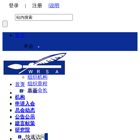
登录
|
注册
|
说明
首页
本会
本会介绍
领导机构
理事会
组织机构
组织章程
首页
历届会长
本会
机构
机构
申请入会
申请入会
总会动态
总会动态
公告公示
公告公示
建言献策
建言献策
研究院
研究院
快速访问