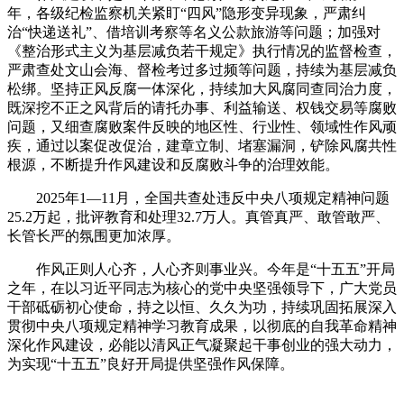
年，各级纪检监察机关紧盯“四风”隐形变异现象，严肃纠
治“快递送礼”、借培训考察等名义公款旅游等问题；加强对
《整治形式主义为基层减负若干规定》执行情况的监督检查，
严肃查处文山会海、督检考过多过频等问题，持续为基层减负
松绑。坚持正风反腐一体深化，持续加大风腐同查同治力度，
既深挖不正之风背后的请托办事、利益输送、权钱交易等腐败
问题，又细查腐败案件反映的地区性、行业性、领域性作风顽
疾，通过以案促改促治，建章立制、堵塞漏洞，铲除风腐共性
根源，不断提升作风建设和反腐败斗争的治理效能。
2025年1—11月，全国共查处违反中央八项规定精神问题
25.2万起，批评教育和处理32.7万人。真管真严、敢管敢严、
长管长严的氛围更加浓厚。
作风正则人心齐，人心齐则事业兴。今年是“十五五”开局
之年，在以习近平同志为核心的党中央坚强领导下，广大党员
干部砥砺初心使命，持之以恒、久久为功，持续巩固拓展深入
贯彻中央八项规定精神学习教育成果，以彻底的自我革命精神
深化作风建设，必能以清风正气凝聚起干事创业的强大动力，
为实现“十五五”良好开局提供坚强作风保障。