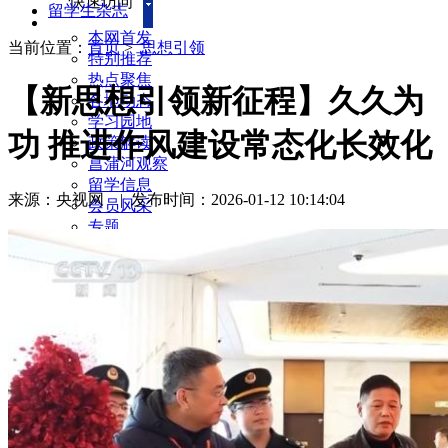
快速访问
留学生杂志
本网首发
当前位置：
首页
>
思想引领
特别推荐
热点聚焦
【新思想引领新征程】久久为
各地动态
学习园地
功 推进作风建设常态化长效化
政策解读
菖蒲河观察
留学信息
来源：央视网
|
发布时间：2026-01-12 10:14:04
会员风采
专题
海归故事
民间外交
服务社会
每周访谈
新闻回音
留学生杂志