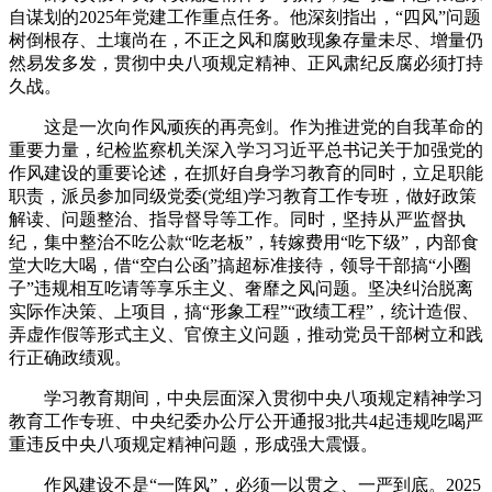
自谋划的2025年党建工作重点任务。他深刻指出，“四风”问题
树倒根存、土壤尚在，不正之风和腐败现象存量未尽、增量仍
然易发多发，贯彻中央八项规定精神、正风肃纪反腐必须打持
久战。
这是一次向作风顽疾的再亮剑。作为推进党的自我革命的
重要力量，纪检监察机关深入学习习近平总书记关于加强党的
作风建设的重要论述，在抓好自身学习教育的同时，立足职能
职责，派员参加同级党委(党组)学习教育工作专班，做好政策
解读、问题整治、指导督导等工作。同时，坚持从严监督执
纪，集中整治不吃公款“吃老板”，转嫁费用“吃下级”，内部食
堂大吃大喝，借“空白公函”搞超标准接待，领导干部搞“小圈
子”违规相互吃请等享乐主义、奢靡之风问题。坚决纠治脱离
实际作决策、上项目，搞“形象工程”“政绩工程”，统计造假、
弄虚作假等形式主义、官僚主义问题，推动党员干部树立和践
行正确政绩观。
学习教育期间，中央层面深入贯彻中央八项规定精神学习
教育工作专班、中央纪委办公厅公开通报3批共4起违规吃喝严
重违反中央八项规定精神问题，形成强大震慑。
作风建设不是“一阵风”，必须一以贯之、一严到底。2025