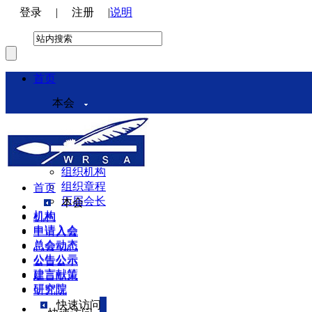
登录
|
注册
|
说明
首页
本会
本会介绍
领导机构
理事会
组织机构
组织章程
首页
历届会长
本会
机构
机构
申请入会
申请入会
总会动态
总会动态
公告公示
公告公示
建言献策
建言献策
研究院
研究院
快速访问