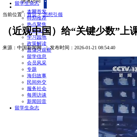
快速访问
留学生杂志
本网首发
当前位置：
首页
>
思想引领
特别推荐
热点聚焦
（近观中国）给“关键少数”上
各地动态
学习园地
政策解读
来源：中国新闻网
|
发布时间：2026-01-21 08:54:40
菖蒲河观察
留学信息
会员风采
专题
海归故事
民间外交
服务社会
每周访谈
新闻回音
留学生杂志