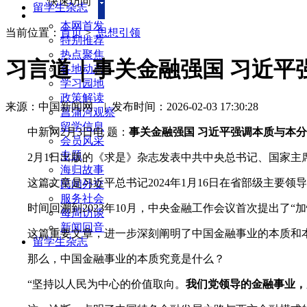
快速访问
留学生杂志
本网首发
当前位置：
首页
>
思想引领
特别推荐
热点聚焦
习言道｜事关金融强国 习近平
各地动态
学习园地
政策解读
来源：中国新闻网
|
发布时间：2026-02-03 17:30:28
菖蒲河观察
留学信息
中新网2月3日电 题：
事关金融强国 习近平强调本质与本分
会员风采
专题
2月1日出版的《求是》杂志发表中共中央总书记、国家主席
海归故事
这篇文章是习近平总书记2024年1月16日在省部级主要领
民间外交
服务社会
时间回溯到2023年10月，中央金融工作会议首次提出了“加
每周访谈
新闻回音
这篇重要文章，进一步深刻阐明了中国金融事业的本质和
留学生杂志
那么，中国金融事业的本质究竟是什么？
“坚持以人民为中心的价值取向。
我们党领导的金融事业，