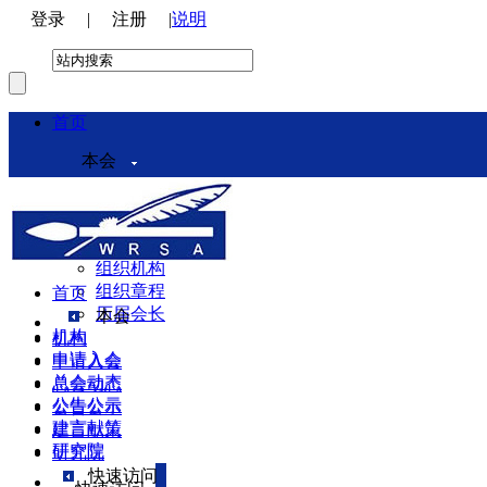
登录
|
注册
|
说明
首页
本会
本会介绍
领导机构
理事会
组织机构
组织章程
首页
历届会长
本会
机构
机构
申请入会
申请入会
总会动态
总会动态
公告公示
公告公示
建言献策
建言献策
研究院
研究院
快速访问