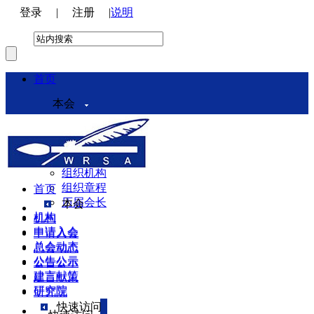
登录
|
注册
|
说明
首页
本会
本会介绍
领导机构
理事会
组织机构
组织章程
首页
历届会长
本会
机构
机构
申请入会
申请入会
总会动态
总会动态
公告公示
公告公示
建言献策
建言献策
研究院
研究院
快速访问