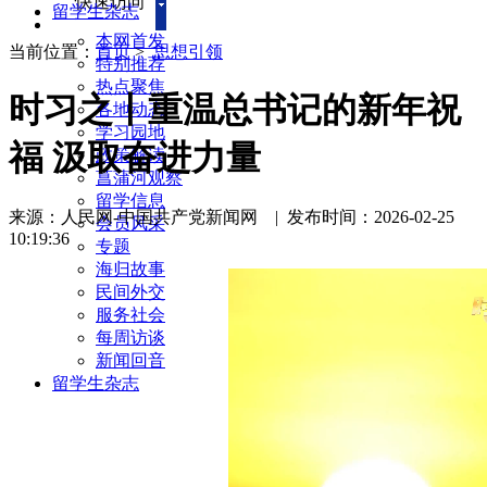
快速访问
留学生杂志
本网首发
当前位置：
首页
>
思想引领
特别推荐
热点聚焦
时习之丨重温总书记的新年祝
各地动态
学习园地
福 汲取奋进力量
政策解读
菖蒲河观察
留学信息
来源：人民网-中国共产党新闻网
|
发布时间：2026-02-25
会员风采
10:19:36
专题
海归故事
民间外交
服务社会
每周访谈
新闻回音
留学生杂志