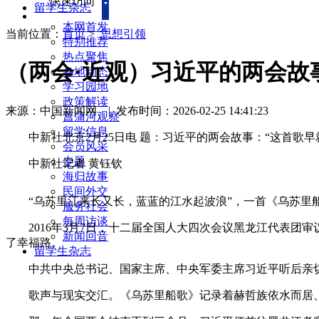
快速访问
留学生杂志
本网首发
当前位置：
首页
>
思想引领
特别推荐
热点聚焦
（两会·近观）习近平的两会故
各地动态
学习园地
政策解读
来源：中国新闻网
|
发布时间：2026-02-25 14:41:23
菖蒲河观察
留学信息
中新社北京2月25日电 题：习近平的两会故事：“这首歌早
会员风采
专题
中新社记者 黄钰钦
海归故事
民间外交
“乌苏里江来长又长，蓝蓝的江水起波浪”，一首《乌苏里船歌
服务社会
每周访谈
2016年3月7日，十二届全国人大四次会议黑龙江代表团
新闻回音
了幸福路。
留学生杂志
中共中央总书记、国家主席、中央军委主席习近平听后亲切回
歌声与现实交汇。《乌苏里船歌》记录着赫哲族依水而居、