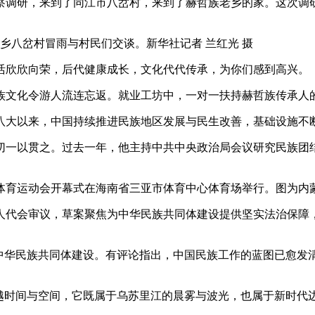
调研，来到了同江市八岔村，来到了赫哲族老乡的家。这次调研
族乡八岔村冒雨与村民们交谈。新华社记者 兰红光 摄
欣欣向荣，后代健康成长，文化代代传承，为你们感到高兴。
文化令游人流连忘返。就业工坊中，一对一扶持赫哲族传承人的
大以来，中国持续推进民族地区发展与民生改善，基础设施不断
一以贯之。过去一年，他主持中共中央政治局会议研究民族团结
。
传统体育运动会开幕式在海南省三亚市体育中心体育场举行。图为内
代会审议，草案聚焦为中华民族共同体建设提供坚实法治保障，
华民族共同体建设。有评论指出，中国民族工作的蓝图已愈发
时间与空间，它既属于乌苏里江的晨雾与波光，也属于新时代