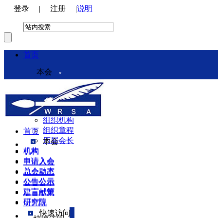
登录
|
注册
|
说明
首页
本会
本会介绍
领导机构
理事会
组织机构
组织章程
首页
历届会长
本会
机构
机构
申请入会
申请入会
总会动态
总会动态
公告公示
公告公示
建言献策
建言献策
研究院
研究院
快速访问