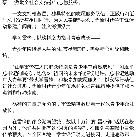
事”，激励全社会支持参与志愿服务。
一支支扎根基层、独具特色的志愿服务队伍，正践行习近
平总书记“与祖国同行、为人民奉献”要求，为新时代学雷锋活
动搭建广阔舞台、注入澎湃活力。
学习雷锋，以榜样之力指引青春成长——
青少年阶段是人生的“拔节孕穗期”，需要精心引导和栽
培。
“让学雷锋在人民群众特别是青少年中蔚然成风”，习近平
总书记的嘱托，饱含对“祖国的未来”的深切期许。总书记勉励
广大青年要“带头学雷锋，积极参加志愿服务”，以实际行动促
进社会进步，为新时代青少年传承和弘扬雷锋精神提供了根本
遵循和行动指南。
榜样的力量是无穷的，雷锋精神激励着一代代青少年茁壮
成长。
在雷锋的家乡湖南望城，数以十万计的“雷小锋”活跃在校
园内外，他们共同拥有这“闪亮的名字”，在服务与奉献中自觉
传承薪火。在全国各地，学雷锋活动走进校园、走进思政课，