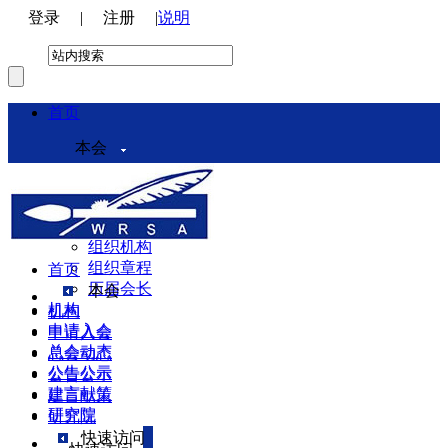
登录
|
注册
|
说明
首页
本会
本会介绍
领导机构
理事会
组织机构
组织章程
首页
历届会长
本会
机构
机构
申请入会
申请入会
总会动态
总会动态
公告公示
公告公示
建言献策
建言献策
研究院
研究院
快速访问