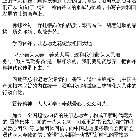
上的辛勤耕耘，到科技创新前沿的奋力攀登，新时代的奋斗者
们正以“钉钉子”精神，将雷锋式的奉献与执着，书写在共和国
发展的壮阔画卷上。
像螺丝钉一样扎根岗位的品质，艰苦奋斗、锐意进取的品
格，历久弥新，永放光芒。
学习雷锋，让志愿之花绽放祖国大地——
“积小善为大善，善莫大焉，这和我们党‘为人民服
务’、‘做人民勤务员’是一脉相承的。我们要见贤思齐，把雷锋
精神代代传承下去。”
习近平总书记饱含深情的一番话，道出雷锋精神与中国共
产党根本宗旨的内在统一，召唤我们将道德追求转化为具体的
行动自觉。
雷锋精神，人人可学；奉献爱心，处处可为。
如今，全国超过2.4亿的注册志愿者，构成了新时代庞大
的“雷锋集体”。党的十八大以来，习近平总书记先后给“郭明
义爱心团队”等志愿团体回信，向中国志愿服务联合会两届会
员代表大会致贺信，寄语“以实际行动书写新时代的雷锋故