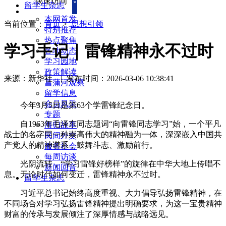
快速访问
留学生杂志
本网首发
当前位置：
首页
>
思想引领
特别推荐
热点聚焦
学习手记｜雷锋精神永不过时
各地动态
学习园地
政策解读
来源：新华社
|
发布时间：2026-03-06 10:38:41
菖蒲河观察
留学信息
会员风采
今年3月5日是第63个学雷锋纪念日。
专题
自1963年毛泽东同志题词“向雷锋同志学习”始，一个平凡
海归故事
战士的名字同一种崇高伟大的精神融为一体，深深嵌入中国共
民间外交
产党人的精神谱系，鼓舞斗志、激励前行。
服务社会
每周访谈
光阴流转，“学习雷锋好榜样”的旋律在中华大地上传唱不
新闻回音
息。无论时代如何变迁，雷锋精神永不过时。
留学生杂志
习近平总书记始终高度重视、大力倡导弘扬雷锋精神，在
不同场合对学习弘扬雷锋精神提出明确要求，为这一宝贵精神
财富的传承与发展倾注了深厚情感与战略远见。