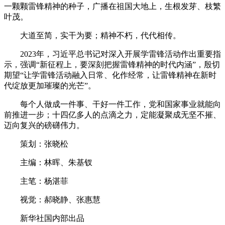
一颗颗雷锋精神的种子，广播在祖国大地上，生根发芽、枝繁
叶茂。
大道至简，实干为要；精神不朽，代代相传。
2023年，习近平总书记对深入开展学雷锋活动作出重要指
示，强调“新征程上，要深刻把握雷锋精神的时代内涵”，殷切
期望“让学雷锋活动融入日常、化作经常，让雷锋精神在新时
代绽放更加璀璨的光芒”。
每个人做成一件事、干好一件工作，党和国家事业就能向
前推进一步；十四亿多人的点滴之力，定能凝聚成无坚不摧、
迈向复兴的磅礴伟力。
策划：张晓松
主编：林晖、朱基钗
主笔：杨湛菲
视觉：郝晓静、张惠慧
新华社国内部出品