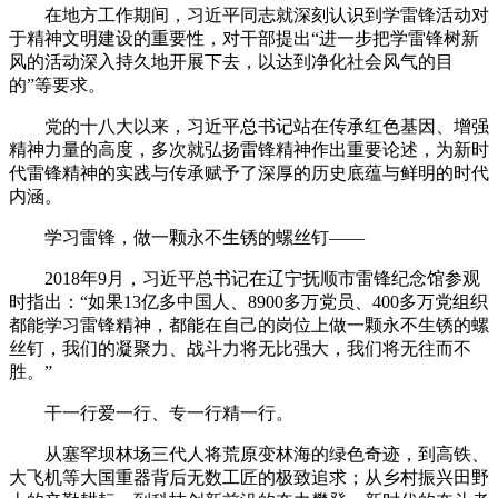
在地方工作期间，习近平同志就深刻认识到学雷锋活动对
于精神文明建设的重要性，对干部提出“进一步把学雷锋树新
风的活动深入持久地开展下去，以达到净化社会风气的目
的”等要求。
党的十八大以来，习近平总书记站在传承红色基因、增强
精神力量的高度，多次就弘扬雷锋精神作出重要论述，为新时
代雷锋精神的实践与传承赋予了深厚的历史底蕴与鲜明的时代
内涵。
学习雷锋，做一颗永不生锈的螺丝钉——
2018年9月，习近平总书记在辽宁抚顺市雷锋纪念馆参观
时指出：“如果13亿多中国人、8900多万党员、400多万党组织
都能学习雷锋精神，都能在自己的岗位上做一颗永不生锈的螺
丝钉，我们的凝聚力、战斗力将无比强大，我们将无往而不
胜。”
干一行爱一行、专一行精一行。
从塞罕坝林场三代人将荒原变林海的绿色奇迹，到高铁、
大飞机等大国重器背后无数工匠的极致追求；从乡村振兴田野