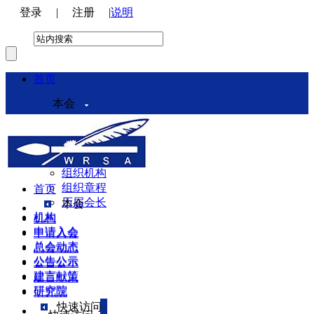
登录
|
注册
|
说明
首页
本会
本会介绍
领导机构
理事会
组织机构
组织章程
首页
历届会长
本会
机构
机构
申请入会
申请入会
总会动态
总会动态
公告公示
公告公示
建言献策
建言献策
研究院
研究院
快速访问