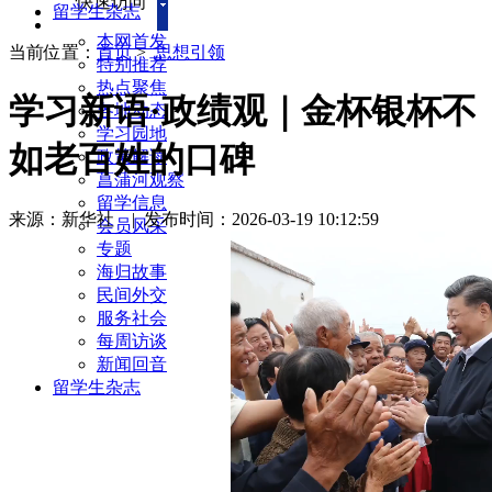
快速访问
留学生杂志
本网首发
当前位置：
首页
>
思想引领
特别推荐
热点聚焦
学习新语·政绩观｜金杯银杯不
各地动态
学习园地
如老百姓的口碑
政策解读
菖蒲河观察
留学信息
来源：新华社
|
发布时间：2026-03-19 10:12:59
会员风采
专题
海归故事
民间外交
服务社会
每周访谈
新闻回音
留学生杂志