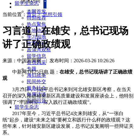
快速访问
留学生杂志
本网首发
当前位置：
首页
>
思想引领
特别推荐
热点聚焦
习言道｜在雄安，总书记现场
各地动态
学习园地
讲了正确政绩观
政策解读
菖蒲河观察
留学信息
来源：中国新闻网
|
发布时间：2026-03-26 10:26:26
会员风采
专题
中新网3月25日电 题：
在雄安，总书记现场讲了正确政绩
海归故事
观
民间外交
服务社会
3月23日，习近平总书记来到河北雄安新区考察，在当天
每周访谈
召开的深入推进雄安新区高质量建设和发展座谈会上，他特别
新闻回音
强调了“牢固树立、深入践行正确政绩观”。
留学生杂志
2017年至今，习近平总书记4次来到雄安，从“一张白
纸”起步，建设“未来之城”要树立和践行什么样的政绩观？这
些年来，针对雄安新区建设发展，总书记反复阐明一些辩证关
系。