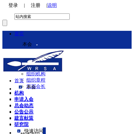
登录
|
注册
|
说明
首页
本会
本会介绍
领导机构
理事会
组织机构
组织章程
首页
历届会长
本会
机构
机构
申请入会
申请入会
总会动态
总会动态
公告公示
公告公示
建言献策
建言献策
研究院
研究院
快速访问