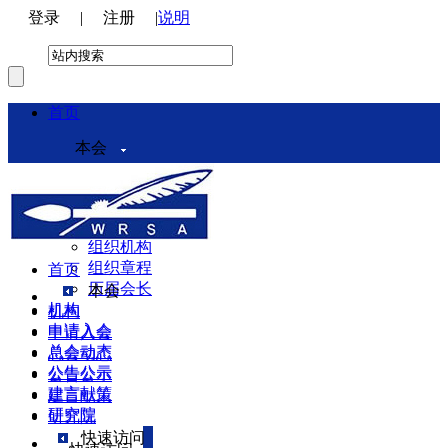
登录
|
注册
|
说明
首页
本会
本会介绍
领导机构
理事会
组织机构
组织章程
首页
历届会长
本会
机构
机构
申请入会
申请入会
总会动态
总会动态
公告公示
公告公示
建言献策
建言献策
研究院
研究院
快速访问