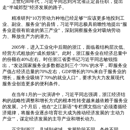
上世纪80年代，习近平同志到河北省正定县任职，提出
走“半城郊型”经济发展的路子。
精准研判“10万劳动力种地已经足够”“应该更多地投到工
业、副业、服务业”的县情，习近平同志极具前瞻性地提出“服
务业是很有前途的第三产业”，深刻洞察服务业对吸纳劳动
力、释放生产力的潜力。
2005年，进入工业化中后期的浙江，面临着结构层次低、
经营方式粗放的“成长烦恼”。此时，浙江服务业在经济总量中
的份额在40%左右。时任浙江省委书记习近平同志敏锐指
出，“发达国家服务业多数都达到三个‘70%’的水平，即服务业
产值占经济总量的70%左右，GDP增长的70%来自于服务业的
增长，服务业吸纳了70%的就业人口”，要求为大力发展现代
服务业创造更多的便利条件。
在当年1月的一次演讲中，习近平同志强调，浙江经济结
构的战略性调整和增长方式的根本性转变越来越依赖于服务业
的发展。2个月后，他在“之江新语”专栏撰文指出“必须遵循经
济规律，将服务业逐步培育壮大成为推动经济发展的‘主动力
产业’”，谋定经济发展的主导产业和增长动力。
正定到浙江，县域到省域，发展阶段不同、条件不同。