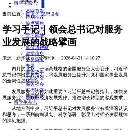
快速访问
留学生杂志
本网首发
当前位置：
首页
>
思想引领
特别推荐
热点聚焦
学习手记｜领会总书记对服务
各地动态
学习园地
业发展的战略擘画
政策解读
菖蒲河观察
留学信息
来源：新华社
|
发布时间：2026-04-21 14:10:27
会员风采
专题
四月的北京，一场高规格的全国服务业大会召开，习近平
海归故事
总书记作出重要指示，将发展服务业提升到党和国家事业发展
民间外交
的全局性战略高度。
服务社会
每周访谈
发展服务业为何如此重要？习近平总书记曾指出，加快发
新闻回音
展服务业，是顺应经济发展规律、推进增长转型的客观要求。
留学生杂志
从地方到中央，习近平总书记对发展服务业有着深邃认识
和思考，一系列前瞻谋划、科学部署，彰显出对经济发展规律
的深刻把握。