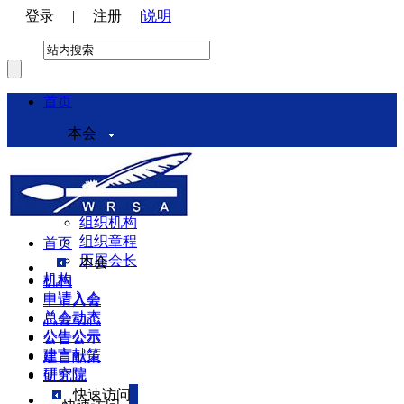
登录
|
注册
|
说明
首页
本会
本会介绍
领导机构
理事会
组织机构
组织章程
首页
历届会长
本会
机构
机构
申请入会
申请入会
总会动态
总会动态
公告公示
公告公示
建言献策
建言献策
研究院
研究院
快速访问