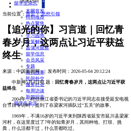
快速访问
留学生杂志
本网首发
当前位置：
首页
>
思想引领
特别推荐
热点聚焦
【追光的你】习言道｜回忆青
各地动态
学习园地
春岁月，这两点让习近平获益
政策解读
菖蒲河观察
终生
留学信息
会员风采
专题
来源：中国新闻网
|
发布时间：2026-05-04 20:12:24
海归故事
民间外交
中新网5月4日电 题：
回忆青春岁月，这两点让习近平获
服务社会
益终生
每周访谈
新闻回音
2004年，时任浙江省委书记的习近平同志在接受延安电视
留学生杂志
台节目专访时，提到了在梁家河插队过“五关”的故事。
1969年，不满16岁的习近平来到陕西省延安市延川县梁家
河村，在这里度过了7年的知青岁月，其间种地、打坝、挑
粪，什么活都干过，什么苦都吃过。