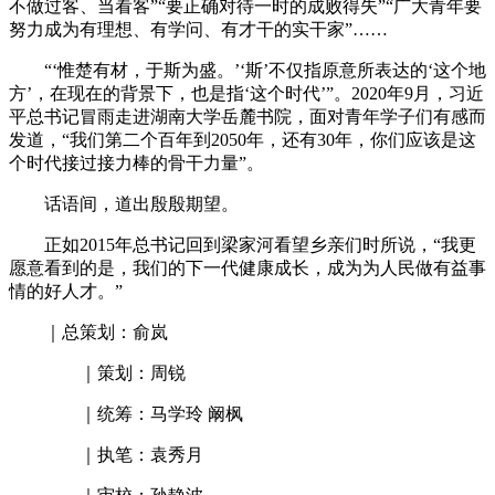
不做过客、当看客”“要正确对待一时的成败得失”“广大青年要
努力成为有理想、有学问、有才干的实干家”……
“‘惟楚有材，于斯为盛。’‘斯’不仅指原意所表达的‘这个地
方’，在现在的背景下，也是指‘这个时代’”。2020年9月，习近
平总书记冒雨走进湖南大学岳麓书院，面对青年学子们有感而
发道，“我们第二个百年到2050年，还有30年，你们应该是这
个时代接过接力棒的骨干力量”。
话语间，道出殷殷期望。
正如2015年总书记回到梁家河看望乡亲们时所说，“我更
愿意看到的是，我们的下一代健康成长，成为为人民做有益事
情的好人才。”
｜总策划：俞岚
｜策划：周锐
｜统筹：马学玲 阚枫
｜执笔：袁秀月