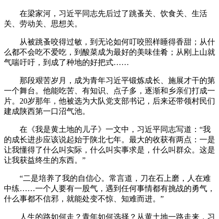
在梁家河，习近平同志先后过了跳蚤关、饮食关、生活
关、劳动关、思想关。
从被跳蚤咬得过敏，到无论如何叮咬照样睡得香甜；从什
么都不会吃不爱吃，到酸菜成为最好的美味佳肴；从刚上山就
气喘吁吁，到成了种地的好把式……
那段艰苦岁月，成为青年习近平锻炼成长、施展才干的第
一个舞台。他能吃苦、有知识、点子多，逐渐和乡亲们打成一
片。20岁那年，他被选为大队党支部书记，后来还带领村民们
建成陕西第一口沼气池。
在《我是黄土地的儿子》一文中，习近平同志写道：“我
的成长进步应该说起始于陕北七年。最大的收获有两点：一是
让我懂得了什么叫实际，什么叫实事求是，什么叫群众。这是
让我获益终生的东西。”
“二是培养了我的自信心。常言道，刀在石上磨，人在难
中练……一个人要有一股气，遇到任何事情都有挑战的勇气，
什么事都不信邪，就能处变不惊、知难而进。”
人生的路如何走？青年如何选择？从黄土地一路走来，习