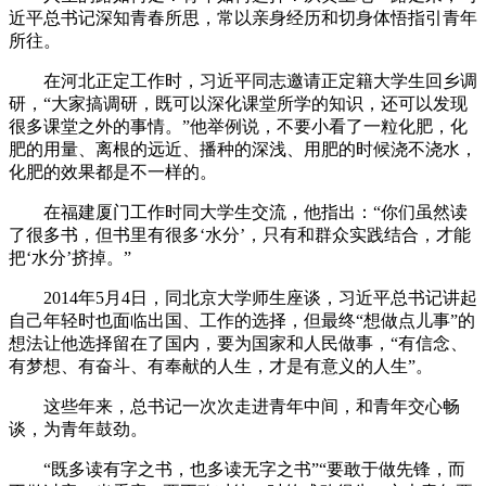
近平总书记深知青春所思，常以亲身经历和切身体悟指引青年
所往。
在河北正定工作时，习近平同志邀请正定籍大学生回乡调
研，“大家搞调研，既可以深化课堂所学的知识，还可以发现
很多课堂之外的事情。”他举例说，不要小看了一粒化肥，化
肥的用量、离根的远近、播种的深浅、用肥的时候浇不浇水，
化肥的效果都是不一样的。
在福建厦门工作时同大学生交流，他指出：“你们虽然读
了很多书，但书里有很多‘水分’，只有和群众实践结合，才能
把‘水分’挤掉。”
2014年5月4日，同北京大学师生座谈，习近平总书记讲起
自己年轻时也面临出国、工作的选择，但最终“想做点儿事”的
想法让他选择留在了国内，要为国家和人民做事，“有信念、
有梦想、有奋斗、有奉献的人生，才是有意义的人生”。
这些年来，总书记一次次走进青年中间，和青年交心畅
谈，为青年鼓劲。
“既多读有字之书，也多读无字之书”“要敢于做先锋，而