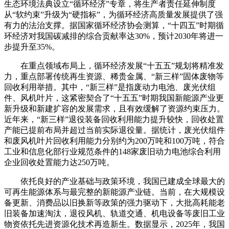
生态环境法典设立“循环经济”专章，将生产者责任延伸制度
从“软约束”升级为“硬指标”，为循环经济高质量发展提供了强
有力的法治支撑。据国家循环经济协会测算，“十四五”时期循
环经济对我国碳减排的综合贡献率达30%，预计2030年将进一
步提升至35%。
在重点领域布局上，循环经济发展“十五五”规划将精准发
力，重点部署传统再生资源、稀贵金属、“新三样”固体废物等
回收利用举措。其中，“新三样”是指废动力电池、废光伏组
件、风机叶片，这紧密契合了“十五五”时期我国新能源产业更
新升级和新建扩容的发展需求，且有效缓解了资源约束压力。
近年来，“新三样”退役装备回收利用能力提升较快，回收处置
产能已提前布局并超过当前实际退役量。据统计，废光伏组件
和废风机叶片回收利用能力分别约为200万吨和100万吨，符合
工业和信息化部行业规范条件的148家废旧动力电池综合利用
企业回收处置能力达250万吨。
依托良好的产业基础与政策环境，我国已建成全球最大的
可再生能源体系与最完整的新能源产业链。当前，在大规模设
备更新、消费品以旧换新等政策的强力驱动下，大批高耗能老
旧装备加速淘汰，退役风机、轨道交通、机电设备等废旧工业
物资依托先进资源化技术再造新生。数据显示，2025年，我国