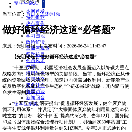
快速访问
留学生杂志
本网首发
当前位置：
首页
>
思想引领
特别推荐
热点聚焦
做好循环经济这道“必答题”
各地动态
学习园地
政策解读
来源：光明日报
|
发布时间：2026-06-24 11:43:47
菖蒲河观察
留学信息
【光明论坛】做好循环经济这道“必答题”
会员风采
专题
“十五五”时期，我国经济社会发展全面迈入以降碳为重点
海归故事
战略方向、推动绿色转型的关键阶段。当前，循环经济正从传
民间外交
统的资源回收末端治理，加速迈向覆盖回收利用、新能源产业
服务社会
链及数字化智能化产业生态的“全链条减碳”战略，其内涵与使
每周访谈
命发生深刻升级。
新闻回音
“十五五”规划纲要提出“促进循环经济发展，健全废弃物
留学生杂志
循环利用体系”，并设定了“大宗固体废弃物年利用量达到45亿
吨左右”的目标，较“十四五”提高约5亿吨。去年12月，国务院
印发《固体废物综合治理行动计划》，明确到2030年我国“主
要再生资源年循环利用量达到5.1亿吨”。今年3月正式通过的