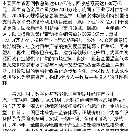
主要再生资源回收总量达4.17亿吨，回收总额高达1.39万亿
元，再生有色金属产量突破2000万吨，巩固了工业原料供给保
障。2026年大规模设备更新资金中，明确安排超长期特别国债
支持高水平资源循环利用项目建设，累计下达1851亿元用于设
备更新，回收循环利用是核心支持领域。据统计，今年前4个
月，以旧换新政策已带动相关销售额达6069.3亿元，惠及
8223.4万人次，循环产业上行态势强劲。此外，公众环保意识
逐渐增强，社会对再生产品的接受度显著提高，再生纸、再生
塑料、再生金属等已在包装、建筑等领域广泛应用，为再生资
源回收行业提供了广阔的市场空间。此外，随着全国温室气体
自愿减排交易市场扩容与不动产投资信托基金等金融工具创
新，固废项目的碳减排收益正逐步显性化，环保投入正从成本
负担转化为增值资产，构建起“投入—收益—再投入”的良性循
环。
与此同时，数字化与智能化正重塑循环经济产业生
态。“互联网+回收”、AI识别与大数据追溯等新业态和新技术
的广泛应用，深入推动循环经济相关行业向标准化、集约化转
型。目前，全国已建成统一监管体系，正规拆解企业为每台设
备赋予专属追溯条码，实现“一物一码、全程可追溯”。据统
计，2025年，全国废弃电器电子产品回收处理市场规模突破
1500亿元，业内预判今年全国废旧家电规范回收总量有望突破