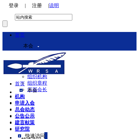
登录
|
注册
|
说明
首页
本会
本会介绍
领导机构
理事会
组织机构
组织章程
首页
历届会长
本会
机构
机构
申请入会
申请入会
总会动态
总会动态
公告公示
公告公示
建言献策
建言献策
研究院
研究院
快速访问