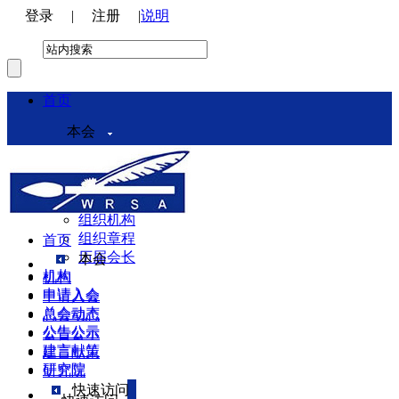
登录
|
注册
|
说明
首页
本会
本会介绍
领导机构
理事会
组织机构
组织章程
首页
历届会长
本会
机构
机构
申请入会
申请入会
总会动态
总会动态
公告公示
公告公示
建言献策
建言献策
研究院
研究院
快速访问