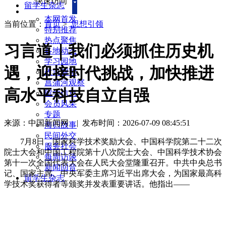
快速访问
留学生杂志
本网首发
当前位置：
首页
>
思想引领
特别推荐
热点聚焦
习言道｜我们必须抓住历史机
各地动态
学习园地
遇，迎接时代挑战，加快推进
政策解读
菖蒲河观察
高水平科技自立自强
留学信息
会员风采
专题
来源：中国新闻网
|
发布时间：2026-07-09 08:45:51
海归故事
民间外交
7月8日，国家科学技术奖励大会、中国科学院第二十二次
服务社会
院士大会和中国工程院第十八次院士大会、中国科学技术协会
每周访谈
第十一次全国代表大会在人民大会堂隆重召开。中共中央总书
新闻回音
记、国家主席、中央军委主席习近平出席大会，为国家最高科
留学生杂志
学技术奖获得者等颁奖并发表重要讲话。他指出——