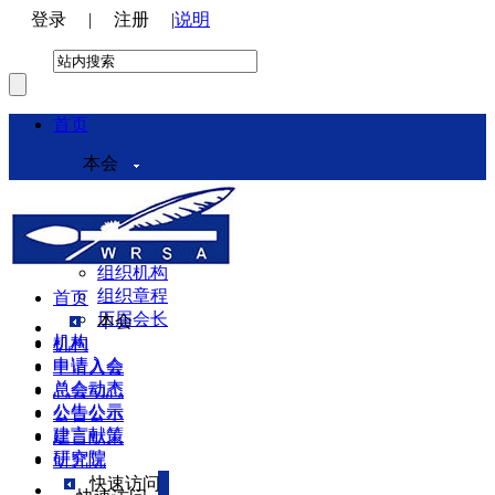
登录
|
注册
|
说明
首页
本会
本会介绍
领导机构
理事会
组织机构
组织章程
首页
历届会长
本会
机构
机构
申请入会
申请入会
总会动态
总会动态
公告公示
公告公示
建言献策
建言献策
研究院
研究院
快速访问