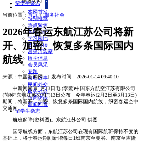
快速访问
留学生杂志
本网首发
当前位置：
首页
>
服务社会
特别推荐
热点聚焦
2026年春运东航江苏公司将新
各地动态
学习园地
开、加密、恢复多条国际国内
政策解读
菖蒲河观察
航线
留学信息
会员风采
专题
来源：中国新闻网
|
发布时间：2026-01-14 09:40:10
海归故事
民间外交
中新网南京1月13日电 (李鹭)中国东方航空江苏有限公司
服务社会
(简称“东航江苏公司”)13日公布，今年春运(2月2日至3月13日)
每周访谈
期间，将新开、加密、恢复多条国际国内航线，织密春运空中
新闻回音
交通网。
留学生杂志
航班起降(资料图)。东航江苏公司 供图
国际航线方面，东航江苏公司在现有国际航班保持不变的
基础上，将于春运期间新增每日1班南京至曼谷、南京至吉隆