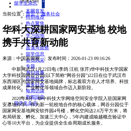
快速访问
留学生杂志
本网首发
当前位置：
首页
>
服务社会
特别推荐
热点聚焦
华科大深耕国家网安基地 校地
各地动态
学习园地
携手共育新动能
政策解读
菖蒲河观察
留学信息
来源：中国新闻网
|
发布时间：2026-01-23 09:16:26
会员风采
专题
中新网武汉1月22日电 (李鸽 汪杭 张芹)华中科技大学国家
海归故事
大学科技园网谷分园(以下简称“网谷分园”)22日在位于武汉市
民间外交
东西湖区的国家网安基地揭牌，标志着双方在人才培养、科技
服务社会
成果转化、产业孵化等领域合作迈入新阶段。
每周访谈
新闻回音
2020年8月，华中科技大学网络空间安全学院入驻国家网
留学生杂志
安基地办学。作为新一轮校地合作的核心载体，网谷分园位于
国家网安基地网安软件园4号楼，孵化空间达2.6万平方米，将
布局研发、孵化、加速三大中心，5年内建成喻越概念验证中
心等10大平台，为企业提供全生命周期成长服务。