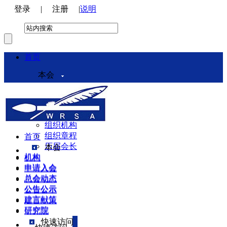
登录
|
注册
|
说明
首页
本会
本会介绍
领导机构
理事会
组织机构
组织章程
首页
历届会长
本会
机构
机构
申请入会
申请入会
总会动态
总会动态
公告公示
公告公示
建言献策
建言献策
研究院
研究院
快速访问