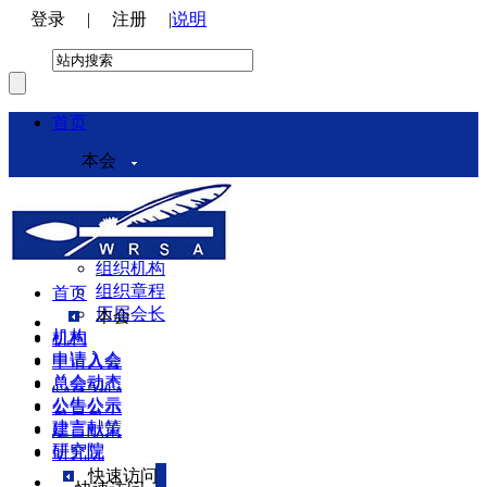
登录
|
注册
|
说明
首页
本会
本会介绍
领导机构
理事会
组织机构
组织章程
首页
历届会长
本会
机构
机构
申请入会
申请入会
总会动态
总会动态
公告公示
公告公示
建言献策
建言献策
研究院
研究院
快速访问