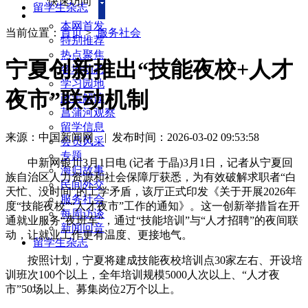
快速访问
留学生杂志
本网首发
当前位置：
首页
>
服务社会
特别推荐
热点聚焦
宁夏创新推出“技能夜校+人才
各地动态
学习园地
夜市”联动机制
政策解读
菖蒲河观察
留学信息
来源：中国新闻网
|
发布时间：2026-03-02 09:53:58
会员风采
专题
中新网银川3月1日电 (记者 于晶)3月1日，记者从宁夏回
海归故事
族自治区人力资源和社会保障厅获悉，为有效破解求职者“白
民间外交
天忙、没时间”的工学矛盾，该厅正式印发《关于开展2026年
服务社会
度“技能夜校”“人才夜市”工作的通知》。这一创新举措旨在开
每周访谈
通就业服务“夜班车”，通过“技能培训”与“人才招聘”的夜间联
新闻回音
动，让就业工作更有温度、更接地气。
留学生杂志
按照计划，宁夏将建成技能夜校培训点30家左右、开设培
训班次100个以上，全年培训规模5000人次以上、“人才夜
市”50场以上、募集岗位2万个以上。