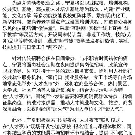
为点亮劳动者职业之路，宁夏将以职业院校、培训机构、
公共实训基地、高技能人才培训基地等为载体，构建“产业赋
能、文化传承”等多功能技能夜校矩阵体系。紧扣现代化工、
新型材料、健康养老等重点产业设置培训课程，打造群众喜闻
乐见的技能培训“微课堂”。采取“互联网+实操”“线上直播+线
下教学”等灵活方式，开设周末特训营、非遗工作坊、技能(劳
务)品牌等特色培训，通过“师带徒”教学激发参训热情，实现
技能提升与日常工作“两不误”。
针对传统招聘会多在日间举办、与求职者时间错位的痛
点，宁夏将面向社会定期在夜间提供集岗位招聘、政策宣传、
职业指导、见习对接于一体的就业服务市集。除利用人社部门
公共就业服务机构、“家门口”就业服务站、零工市场等自有场
地常态化举办“人才夜市”外，还将在商业综合体、热门景区、
大学城、社区广场等人流密集场所，结合大型活动举办特
色“人才夜市”。围绕产业发展需要和夜间消费群体特点，精细
征集岗位、精准对接供需，推动人才就业与文化、旅游、商贸
深度融合，以夜间经济“烟火气”为用人单位引才“聚人气”。
此外，宁夏积极探索“技能夜校+人才夜市”联动模式，
在“人才夜市”现场开设“技能夜校”报名通道与课程体验区，同
时将结业学员的技能展示与招聘环节相结合，提供“不间断”服