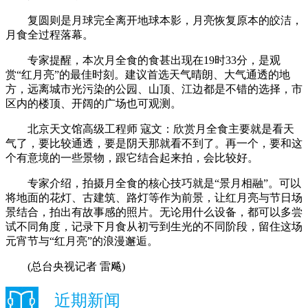
复圆则是月球完全离开地球本影，月亮恢复原本的皎洁，
月食全过程落幕。
专家提醒，本次月全食的食甚出现在19时33分，是观
赏“红月亮”的最佳时刻。建议首选天气晴朗、大气通透的地
方，远离城市光污染的公园、山顶、江边都是不错的选择，市
区内的楼顶、开阔的广场也可观测。
北京天文馆高级工程师 寇文：欣赏月全食主要就是看天
气了，要比较通透，要是阴天那就看不到了。再一个，要和这
个有意境的一些景物，跟它结合起来拍，会比较好。
专家介绍，拍摄月全食的核心技巧就是“景月相融”。可以
将地面的花灯、古建筑、路灯等作为前景，让红月亮与节日场
景结合，拍出有故事感的照片。无论用什么设备，都可以多尝
试不同角度，记录下月食从初亏到生光的不同阶段，留住这场
元宵节与“红月亮”的浪漫邂逅。
(总台央视记者 雷飚)