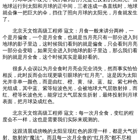
地球运行到太阳和月球的正中间，三者连成一条直线时，地球
就会像一把巨大的伞，挡住了照向月球的太阳光，月食就发生
了。
北京天文馆高级工程师 寇文：月食一般来讲分两种，一
个是月偏食，一个是月全食，也就是当月亮只有一部分进入到
地球的影子里边，这时候我们看到的就是偏食，只会看到月亮
一部分会变暗，如果完全进入到地球的影子里边，那么我们看
到的就是月全食，这个时候其实是最好看的。
很多人会误以为月全食时月亮会完全消失，然而事实恰恰
相反，此时反而会出现更吸引眼球的“红月亮”。这是因为太阳
光并非单一颜色，而是由红、橙、黄、绿、蓝、靛、紫七种色
光组成，其中蓝、紫等短波色光，会被地球大气层散射掉，而
红、橙等长波色光，能穿过大气层发生折射，最终投射到月球
表面，把月球染成红色。
北京天文馆高级工程师 寇文：每一次月全食，变红的程
度会不一样，这也是需要我们实际来观测的。
这跟清晨或傍晚的太阳呈现红色的原理一样，都是大气折
射、散射的“魔法”。而且每一次月全食的“红月亮”都不尽相