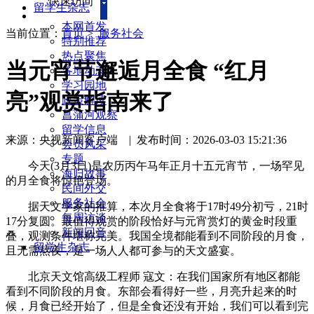
快速访问
留学生杂志
本网首发
当前位置：
首页
>
服务社会
特别推荐
热点聚焦
当元宵节邂逅月全食 “红月
各地动态
学习园地
亮”观赏指南来了
政策解读
菖蒲河观察
留学信息
来源：央视新闻客户端
|
发布时间：2026-03-03 15:21:36
会员风采
专题
今天(3月3日)是农历丙午马年正月十五元宵节，一场罕见
海归故事
的月全食将惊艳登场。
民间外交
服务社会
据天文学家的推算，本次月全食将于17时49分初亏，21时
每周访谈
17分复圆。最值得观赏的阶段恰好与元宵赏灯的黄金时段重
新闻回音
叠，观测条件堪称完美。我国全境都能看到不同阶段的月食，
留学生杂志
且无需熬夜，是一场人人都可参与的天文盛宴。
北京天文馆高级工程师 寇文：在我们国家所有地区都能
看到不同阶段的月食。东部会看得好一些，月亮升起来的时
候，月食已经开始了，但是全食还没有开始，我们可以看到完