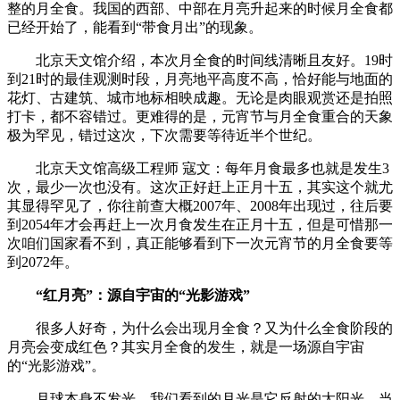
整的月全食。我国的西部、中部在月亮升起来的时候月全食都
已经开始了，能看到“带食月出”的现象。
北京天文馆介绍，本次月全食的时间线清晰且友好。19时
到21时的最佳观测时段，月亮地平高度不高，恰好能与地面的
花灯、古建筑、城市地标相映成趣。无论是肉眼观赏还是拍照
打卡，都不容错过。更难得的是，元宵节与月全食重合的天象
极为罕见，错过这次，下次需要等待近半个世纪。
北京天文馆高级工程师 寇文：每年月食最多也就是发生3
次，最少一次也没有。这次正好赶上正月十五，其实这个就尤
其显得罕见了，你往前查大概2007年、2008年出现过，往后要
到2054年才会再赶上一次月食发生在正月十五，但是可惜那一
次咱们国家看不到，真正能够看到下一次元宵节的月全食要等
到2072年。
“红月亮”：源自宇宙的“光影游戏”
很多人好奇，为什么会出现月全食？又为什么全食阶段的
月亮会变成红色？其实月全食的发生，就是一场源自宇宙
的“光影游戏”。
月球本身不发光，我们看到的月光是它反射的太阳光。当