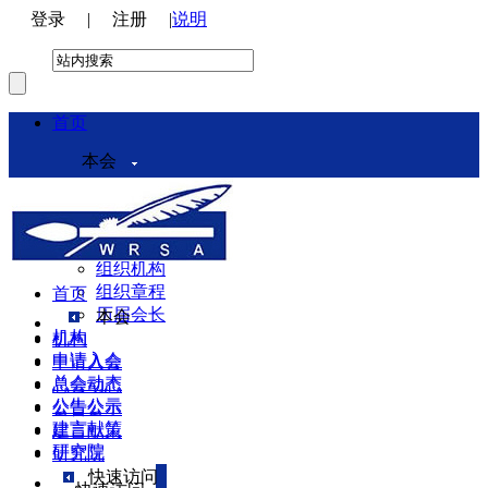
登录
|
注册
|
说明
首页
本会
本会介绍
领导机构
理事会
组织机构
组织章程
首页
历届会长
本会
机构
机构
申请入会
申请入会
总会动态
总会动态
公告公示
公告公示
建言献策
建言献策
研究院
研究院
快速访问