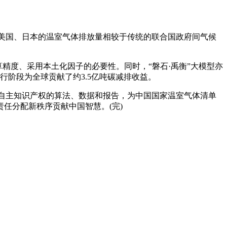
、美国、日本的温室气体排放量相较于传统的联合国政府间气候
精度、采用本土化因子的必要性。同时，“磐石·禹衡”大模型亦
行阶段为全球贡献了约3.5亿吨碳减排收益。
自主知识产权的算法、数据和报告，为中国国家温室气体清单
任分配新秩序贡献中国智慧。(完)