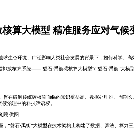
核算大模型 精准服务应对气候
塑地球生态环境、广泛影响人类社会发展的背景下，如何科学、
放核算系统——“磐石·禹衡碳核算大模型”(“磐石·禹衡”大模
旨在破解传统碳核算面临的知识壁垒高、数据处理难、周期长、
气候治理中的科技话语权。
究院 供图
，“磐石·禹衡”大模型在技术架构上构建了数据、算法、算力