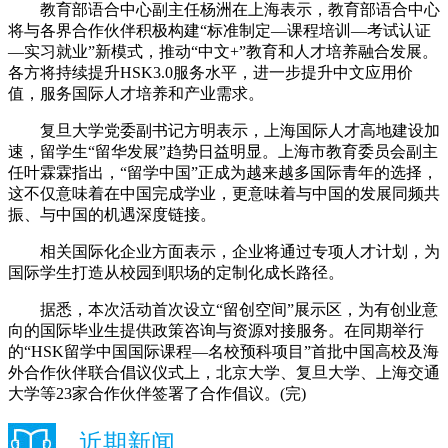
教育部语合中心副主任杨洲在上海表示，教育部语合中心
将与各界合作伙伴积极构建“标准制定—课程培训—考试认证
—实习就业”新模式，推动“中文+”教育和人才培养融合发展。
各方将持续提升HSK3.0服务水平，进一步提升中文应用价
值，服务国际人才培养和产业需求。
复旦大学党委副书记方明表示，上海国际人才高地建设加
速，留学生“留华发展”趋势日益明显。上海市教育委员会副主
任叶霖霖指出，“留学中国”正成为越来越多国际青年的选择，
这不仅意味着在中国完成学业，更意味着与中国的发展同频共
振、与中国的机遇深度链接。
相关国际化企业方面表示，企业将通过专项人才计划，为
国际学生打造从校园到职场的定制化成长路径。
据悉，本次活动首次设立“留创空间”展示区，为有创业意
向的国际毕业生提供政策咨询与资源对接服务。在同期举行
的“HSK留学中国国际课程—名校预科项目”首批中国高校及海
外合作伙伴联合倡议仪式上，北京大学、复旦大学、上海交通
大学等23家合作伙伴签署了合作倡议。(完)