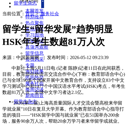
快速访问
留学生杂志
本网首发
当前位置：
首页
>
服务社会
特别推荐
热点聚焦
留学生“留华发展”趋势明显
各地动态
学习园地
HSK年考生数超81万人次
政策解读
菖蒲河观察
留学信息
来源：中国新闻网
|
发布时间：2026-05-12 09:23:39
会员风采
专题
中新社上海5月11日电 (记者 陈静)记者11日在此间获悉，
海归故事
目前，教育部中外语言交流合作中心(下称：教育部语合中心)
民间外交
已与全球190多个国家开展中文教育合作，支持设立83个中文
服务社会
学习测试中心和1477个中国汉语水平考试(HSK)考点，年考生
每周访谈
数超81万人次，全球中文学习者达2.1亿。
新闻回音
留学生杂志
“2026(第二届)上海高质量国际人才交流会暨高校来华留
学就业展”10日在复旦大学开幕。作为教育部语合中心指导打
造的项目——“HSK留学中国与就业展”已在51国举办200余
场，服务90余万人次，帮助20余万学习者来华留学或就业。