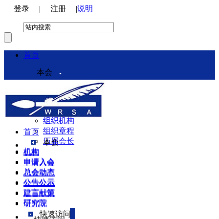
登录
|
注册
|
说明
首页
本会
本会介绍
领导机构
理事会
组织机构
组织章程
首页
历届会长
本会
机构
机构
申请入会
申请入会
总会动态
总会动态
公告公示
公告公示
建言献策
建言献策
研究院
研究院
快速访问