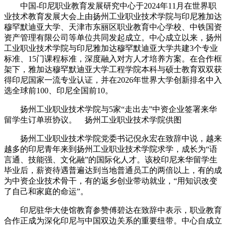
中国-印尼职业教育发展研究中心于2024年11月在世界职
业技术教育发展大会上由扬州工业职业技术学院与印尼雅加达
穆罕默迪亚大学、天津市东丽区职业教育中心学校、中铁国资
资产管理有限公司等单位共同发起成立。中心成立以来，扬州
工业职业技术学院与印尼雅加达穆罕默迪亚大学共建3个专业
标准、15门课程标准，深度融入对方人才培养方案。在合作框
架下，雅加达穆罕默迪亚大学工程学院本科与硕士教育双双获
得印尼国家一流专业认证，并在2026年世界大学创新排名中入
选全球前100、印尼全国前10。
扬州工业职业技术学院与5家“走出去”中资企业签署来华
留学生订单班协议。 扬州工业职业技术学院供图
扬州工业职业技术学院党委书记倪永宏在致辞中说，越来
越多的印尼青年来到扬州工业职业技术学院求学，成长为“语
言通、技能强、文化融”的国际化人才。该校印尼来华留学生
毕业后，薪资待遇普遍达到当地普通员工的两倍以上，有的成
为中资企业技术骨干，有的返乡创业带动就业，“用知识改变
了自己和家庭的命运”。
印尼驻华大使馆教育参赞傅碧达在致辞中表示，职业教育
合作正成为深化印尼与中国双边关系的重要纽带。中心自成立