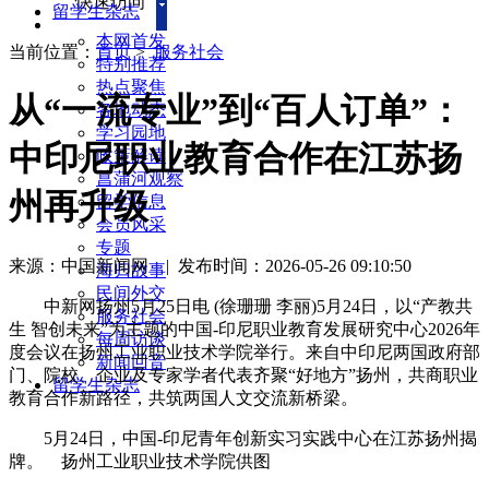
快速访问
留学生杂志
本网首发
当前位置：
首页
>
服务社会
特别推荐
热点聚焦
从“一流专业”到“百人订单”：
各地动态
学习园地
中印尼职业教育合作在江苏扬
政策解读
菖蒲河观察
州再升级
留学信息
会员风采
专题
来源：中国新闻网
|
发布时间：2026-05-26 09:10:50
海归故事
民间外交
中新网扬州5月25日电 (徐珊珊 李丽)5月24日，以“产教共
服务社会
生 智创未来”为主题的中国-印尼职业教育发展研究中心2026年
每周访谈
度会议在扬州工业职业技术学院举行。来自中印尼两国政府部
新闻回音
门、院校、企业及专家学者代表齐聚“好地方”扬州，共商职业
留学生杂志
教育合作新路径，共筑两国人文交流新桥梁。
5月24日，中国-印尼青年创新实习实践中心在江苏扬州揭
牌。 扬州工业职业技术学院供图