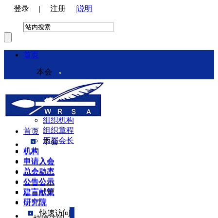
登录
|
注册
|
说明
首页
本会
本会介绍
领导机构
理事会
组织机构
组织章程
首页
历届会长
本会
机构
机构
申请入会
申请入会
总会动态
总会动态
公告公示
公告公示
建言献策
建言献策
研究院
研究院
快速访问