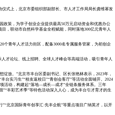
仪式上，北京市委组织部副部长、市人才工作局局长龚维幂发
园政策，为学子创业企业提供最高50万元启动资金和优惠办公
目，联动市自然科学基金全程赋能，同时落地300亿元青年人
个青年人才活力街区，配备3000名专属服务管家，为初创企
际人才论坛、线上招聘、全球人才峰会等高端活动，吸引青年人
放。”北京市丰台区委副书记、区长张艳林表示，2023年，
台实习生”“校友返校日”“青创会客厅”等活动全面铺开。2024
0余项活动，构建起“落地—成长—成才”全链条服务体系。三年
阅馆”“丰彩艺术季”等特色活动深入人心，成为丰台引才育才的生
”“北京国际青年创享汇·先丰企航”等重点项目广纳英才，以开