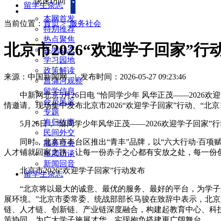
快速访问
留学生杂志
本网首发
当前位置：
首页
>
服务社会
特别推荐
热点聚焦
北京市2026“欢迎学子回家”行
各地动态
学习园地
政策解读
来源：中国新闻网
|
发布时间：2026-05-27 09:23:46
菖蒲河观察
留学信息
中新网北京5月26日电 “恰同学少年 风华正茂——2026
会员风采
情邀请。现场集中发布北京市2026“欢迎学子回家”行动、“北
专题
海归故事
5月26日，“恰同学少年风华正茂——2026欢迎学子回家
民间外交
同时，北京市丰台区推出“青丰”品牌，以“六大行动·百项
服务社会
人才铺就回家之路，让每一份赤子之心都有安放之处，每一份
每周访谈
新闻回音
北京市2026“欢迎学子回家”行动发布
留学生杂志
“北京将以最大的诚意、最优的服务、最好的平台，为学子来
展环境。”北京市委常委、统战部部长马骏在致辞中表示，北京
链、人才链、创新链、产业链深度融合，构建起教育中心、科
策协同，为广大学子施展才华、实现抱负搭建更广阔舞台。