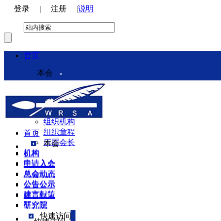
登录
|
注册
|
说明
首页
本会
本会介绍
领导机构
理事会
组织机构
组织章程
首页
历届会长
本会
机构
机构
申请入会
申请入会
总会动态
总会动态
公告公示
公告公示
建言献策
建言献策
研究院
研究院
快速访问