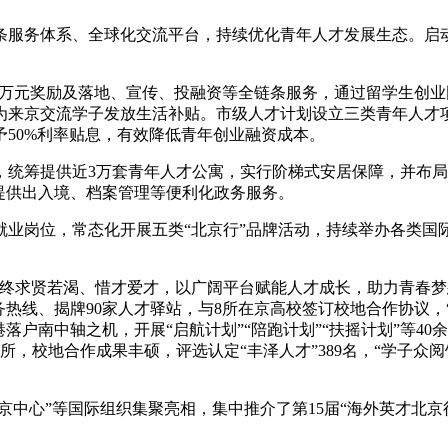
服务体系、全球化交流平台，持续优化青年人才发展生态。启动
0万元奖励及落地、宣传、投融资等全链条服务，通过留学生创业
为来京交流学子发放生活补贴。市级人才计划设立三类青年人才项
50%利率贴息，有效降低青年创业融资成本。
提供近3万套青年人才公寓，实行阶梯式安居保障，并布局20
提供出入境、档案管理等便利化政务服务。
就业岗位，常态化开展五类“北京行”品牌活动，持续举办各类国
求贤若渴、惜才爱才，以广阔平台赋能人才成长，助力青春梦想绽
线、揭牌90家人才驿站，与8所在京高校签订校地合作协议，“丰
港落户南中轴之机，开展“启航计划”“陪跑计划”“扶摇计划”等4
所，校地合作成果丰硕，评选认定“丰泽人才”389名，“学子众
中心”等国际组织集聚亮相，集中推介了第15届“海外英才北京行