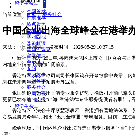
快速访问
留学生杂志
本网首发
当前位置：
首页
>
服务社会
特别推荐
热点聚焦
中国企业出海全球峰会在港举办
各地动态
学习园地
政策解读
来源：中国新闻网
|
发布时间：2026-05-29 10:37:15
菖蒲河观察
留学信息
中新社香港5月28日电 粤港澳大湾区上市公司联合会与香港
会员风采
内地企业借港出海的广阔前景。
专题
海归故事
香港特区政府律政司副司长张国钧在开幕致辞中表示，内地企
民间外交
划在未来两年进一步拓展海外业务。
服务社会
张国钧称，为善用香港专业服务优势，律政司此前已牵头搭建
每周访谈
更新已发布的《支援“出海”香港法律专业服务提供者名册》，
新闻回音
留学生杂志
香港特区立法会主席李慧琼表示，香港拥有普通法体系、资金
贸易发展局今年4月推出 “出海全球通” 专属服务。目前，
峰会现场，“中国内地企业出海首选香港专业服务平台”正式启
(完)