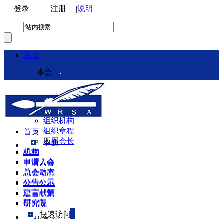
登录
|
注册
|
说明
首页
本会
本会介绍
领导机构
理事会
组织机构
组织章程
首页
历届会长
本会
机构
机构
申请入会
申请入会
总会动态
总会动态
公告公示
公告公示
建言献策
建言献策
研究院
研究院
快速访问