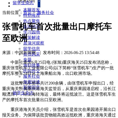
快速访问
留学生杂志
本网首发
当前位置：
首页
>
服务社会
特别推荐
热点聚焦
张雪机车首次批量出口摩托车
各地动态
学习园地
至欧洲
政策解读
菖蒲河观察
留学信息
来源：中国新闻网
|
发布时间：2026-06-25 13:54:48
会员风采
专题
中新社重庆6月25日电 (张旭)重庆海关25日发布消息称，
海归故事
重庆张雪机车工业有限公司(以下简称“张雪机车”)生产的一批
民间外交
摩托车整车24日从上海乘船出海，出口欧洲市场。
服务社会
每周访谈
这批摩托车整车共计200余辆，由张雪机车申报出口，经
新闻回音
重庆海关所属重庆港海关监管后，从重庆果园港启程，沿长江
留学生杂志
顺流而下，经上海转海运，最终将运抵波兰。这是张雪机车生
产的摩托车首次批量出口至欧洲。
重庆港海关关员介绍，张雪机车是首次在果园港开展出口
报关业务。为保障该批货物能高效运抵欧洲，重庆港海关通过