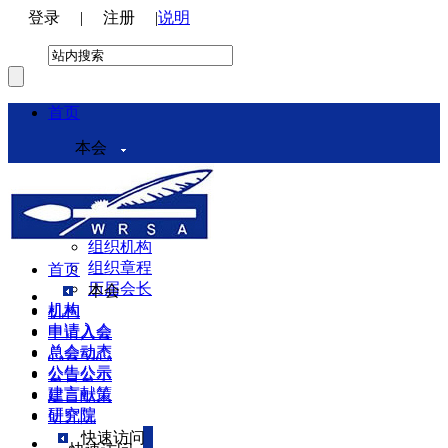
登录
|
注册
|
说明
首页
本会
本会介绍
领导机构
理事会
组织机构
组织章程
首页
历届会长
本会
机构
机构
申请入会
申请入会
总会动态
总会动态
公告公示
公告公示
建言献策
建言献策
研究院
研究院
快速访问