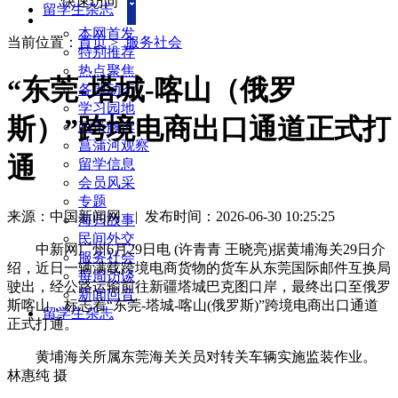
快速访问
留学生杂志
本网首发
当前位置：
首页
>
服务社会
特别推荐
热点聚焦
“东莞-塔城-喀山（俄罗
各地动态
学习园地
斯）”跨境电商出口通道正式打
政策解读
菖蒲河观察
通
留学信息
会员风采
专题
来源：中国新闻网
|
发布时间：2026-06-30 10:25:25
海归故事
民间外交
中新网广州6月29日电 (许青青 王晓亮)据黄埔海关29日介
服务社会
绍，近日一辆满载跨境电商货物的货车从东莞国际邮件互换局
每周访谈
驶出，经公路运输前往新疆塔城巴克图口岸，最终出口至俄罗
新闻回音
斯喀山，标志着“东莞-塔城-喀山(俄罗斯)”跨境电商出口通道
留学生杂志
正式打通。
黄埔海关所属东莞海关关员对转关车辆实施监装作业。
林惠纯 摄