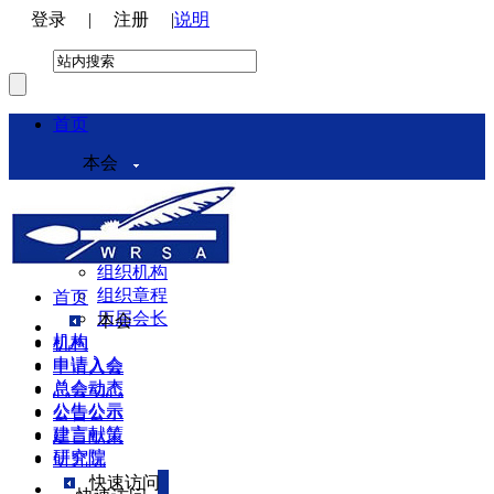
登录
|
注册
|
说明
首页
本会
本会介绍
领导机构
理事会
组织机构
组织章程
首页
历届会长
本会
机构
机构
申请入会
申请入会
总会动态
总会动态
公告公示
公告公示
建言献策
建言献策
研究院
研究院
快速访问