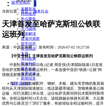
快速访问
留学生杂志
本网首发
当前位置：
首页
>
服务社会
特别推荐
热点聚焦
天津首发至哈萨克斯坦公铁联
各地动态
学习园地
运班列
政策解读
菖蒲河观察
留学信息
来源：中国新闻网
|
发布时间：2026-07-02 10:27:58
会员风采
专题
【中亚专线】天津首发至哈萨克斯坦公铁联运班列
海归故事
民间外交
中新社天津7月1日电 (记者 周亚强)天津国际陆港1日首发
服务社会
至哈萨克斯坦公铁联运班列，一条连接中亚的“铁路+公路”跨
每周访谈
境物流新通道正式开通。
新闻回音
当日，装载机械配件、钢材、木板、罐头等货物的集装箱
留学生杂志
班列从天津国际陆港驶出，抵达新疆塔城后，货物将换装公路
运输，经巴克图口岸出境，运往哈萨克斯坦阿拉木图和阿斯塔
纳，全程运输时间14天左右。该线路融合铁路长距离、大运量
优势与公路灵活“门到门”服务，有效缩短全程运输时间，提升