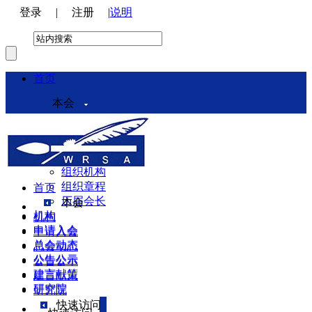
登录
|
注册
|
说明
首页
本会
本会介绍
领导机构
理事会
组织机构
组织章程
首页
历届会长
本会
机构
机构
申请入会
申请入会
总会动态
总会动态
公告公示
公告公示
建言献策
建言献策
研究院
研究院
快速访问