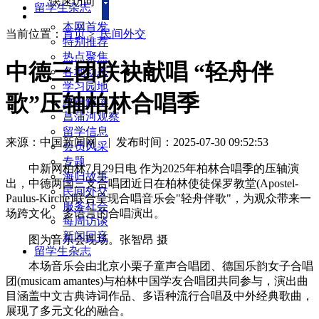
快速访问
留学生杂志
本网首发
当前位置：
首页
>
民间外交
特别推荐
热点聚焦
中德三团联袂献唱 “轻舟伴
各地动态
学习园地
歌”压轴柏林合唱季
政策解读
菖蒲河观察
留学信息
来源：中国新闻网
|
发布时间：2025-07-30 09:52:53
会员风采
专题
中新网柏林7月29日电 作为2025年柏林合唱季的压轴演
海归故事
出，中德两国三支合唱团近日在柏林使徒保罗教堂(Apostel-
民间外交
Paulus-Kirche)联合呈现合唱音乐会"轻舟伴歌"，为观众带来一
服务社会
场跨文化、多语言的合唱演出。
每周访谈
新闻回音
图为音乐会现场。张智昂 摄
留学生杂志
本场音乐会由北京小栗子童声合唱团、德国乐韵女子合唱
团(musicam amantes)与柏林中国学友合唱团共同参与，演出曲
目涵盖中文古典诗词作品、多语种流行合唱及中外经典歌曲，
展现了多元文化的融合。