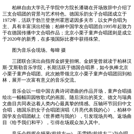
柏林自由大学孔子学院中方院长潘璐在开场致辞中介绍了
三支合唱团的背景与艺术特色。德国乐韵女子合唱团成立于
1972年，活跃于勃兰登堡州霍恩诺因多夫市，以女声合唱为
主、具有丰富演出经验；柏林中国学友合唱团自1995年起致力
于在德国传播中文合唱作品；北京小栗子童声合唱团则是成立
于2020年的新秀，在多项国际比赛中获得殊荣。
图为音乐会现场。每暐 摄
三团联合演出由指挥金妍斐担纲。金妍斐曾就读于柏林汉
斯·艾斯勒音乐学院，长期活跃于德国合唱界，如今执棒北京
小栗子童声合唱团。此次她带领北京小栗子童声合唱团回到柏
林，展开一次富有意义的音乐交流。
音乐会以一组中国古典诗词谱曲的作品开场，童声合唱描
绘出一幅幅田园牧歌式的画面。随后演出的英文、德文与瑞典
文曲目共同表达着人类内心最真挚的情感。压轴环节回归中文
合唱，德国乐韵女子合唱团演唱《月亮代表我的心》，柏林中
国学友合唱团献上《世界赠与我的》，引发现场共鸣。返场曲
目《给予我们和平》，引得在场观众加入其中。
音乐会指挥金妍斐(前排左一)、于雪晴(前排左二)与合唱