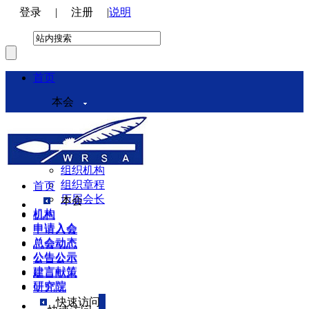
登录
|
注册
|
说明
首页
本会
本会介绍
领导机构
理事会
组织机构
组织章程
首页
历届会长
本会
机构
机构
申请入会
申请入会
总会动态
总会动态
公告公示
公告公示
建言献策
建言献策
研究院
研究院
快速访问