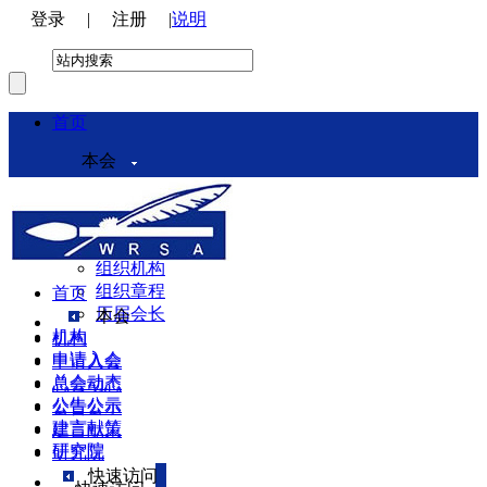
登录
|
注册
|
说明
首页
本会
本会介绍
领导机构
理事会
组织机构
组织章程
首页
历届会长
本会
机构
机构
申请入会
申请入会
总会动态
总会动态
公告公示
公告公示
建言献策
建言献策
研究院
研究院
快速访问