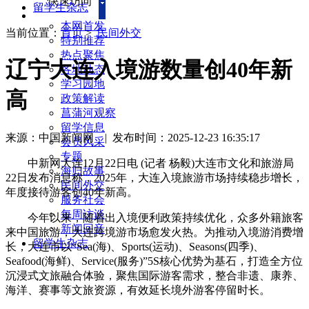
快速访问
留学生杂志
本网首发
当前位置：
首页
>
民间外交
特别推荐
热点聚焦
辽宁大连入境游数量创40年新
各地动态
学习园地
高
政策解读
菖蒲河观察
留学信息
来源：中国新闻网
|
发布时间：2025-12-23 16:35:17
会员风采
专题
中新网大连12月22日电 (记者 杨毅)大连市文化和旅游局
海归故事
22日发布消息称，2025年，大连入境旅游市场持续稳步增长，
民间外交
年度接待游客创40年新高。
服务社会
每周访谈
今年以来，随着出入境便利政策持续优化，众多外籍旅客
新闻回音
来中国旅游，大连跨境游市场愈发火热。为推动入境游消费增
留学生杂志
长，大连市以“Sea(海)、Sports(运动)、Seasons(四季)、
Seafood(海鲜)、Service(服务)”5S核心优势为基石，打造全方位
沉浸式文旅融合体验，聚焦国际游客需求，整合非遗、康养、
海洋、赛事等文旅资源，有效延长境外游客停留时长。