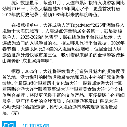
统计数据显示，截至11月，大连市累计接待入境游客同比
劲增70.69%，不仅大幅超越2019年同期水平，更是首次打破
2012年的历史纪录，登顶1985年以来的年度峰值。
在权威榜单中，大连成功入选Tripadvisor“2025亚洲游客入
境游十大海滨城市”，入境游点评量稳居全省第一，彰显硬核
竞争力。2025-2026的冰雪季，据在线旅游平台数据显示，大
连成为热门的入境游目的地。据去哪儿旅行平台数据，2026年
春节档，大连以同比2.4倍的入境游热度增幅，位居全国入境
游热度蹿升最快城市第三位，吸引着越来越多的全球游客跨越
山海奔赴“东北滨海年味”。
据悉，2026年，大连将继续着力打造独具魅力的滨海度假
首选地、活力悦引的时尚运动聚集地和闻名中外的国际旅游集
散地3个超级IP和“跟着历史文化游大连”“跟着邮轮游大连”“跟
着演唱会游大连”“跟着赛事游大连”“跟着美食游大连”5个文体
旅融合品牌，将以更优质丰富的文旅产品、更便捷暖心的精细
服务、更广阔多元的全球市场，向国际游客发出“遇见大连，
心动无限”的诚挚邀请，推动入境旅游市场实现更高质量发
展。(完)