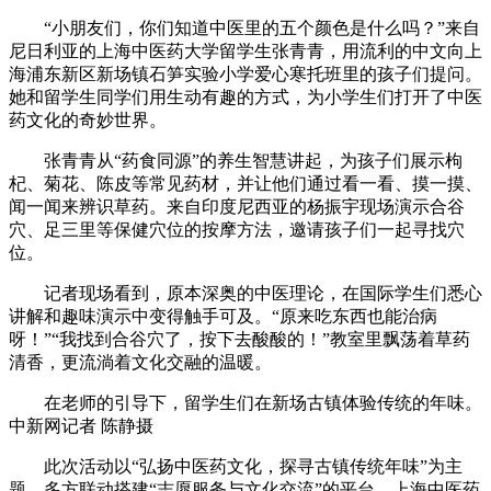
“小朋友们，你们知道中医里的五个颜色是什么吗？”来自
尼日利亚的上海中医药大学留学生张青青，用流利的中文向上
海浦东新区新场镇石笋实验小学爱心寒托班里的孩子们提问。
她和留学生同学们用生动有趣的方式，为小学生们打开了中医
药文化的奇妙世界。
张青青从“药食同源”的养生智慧讲起，为孩子们展示枸
杞、菊花、陈皮等常见药材，并让他们通过看一看、摸一摸、
闻一闻来辨识草药。来自印度尼西亚的杨振宇现场演示合谷
穴、足三里等保健穴位的按摩方法，邀请孩子们一起寻找穴
位。
记者现场看到，原本深奥的中医理论，在国际学生们悉心
讲解和趣味演示中变得触手可及。“原来吃东西也能治病
呀！”“我找到合谷穴了，按下去酸酸的！”教室里飘荡着草药
清香，更流淌着文化交融的温暖。
在老师的引导下，留学生们在新场古镇体验传统的年味。
中新网记者 陈静摄
此次活动以“弘扬中医药文化，探寻古镇传统年味”为主
题，多方联动搭建“志愿服务与文化交流”的平台。上海中医药