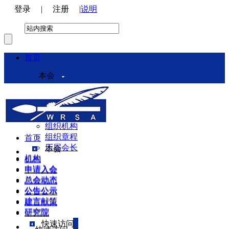
登录
|
注册
|
说明
首页
本会
本会介绍
领导机构
理事会
组织机构
组织章程
首页
历届会长
本会
机构
机构
申请入会
申请入会
总会动态
总会动态
公告公示
公告公示
建言献策
建言献策
研究院
研究院
快速访问