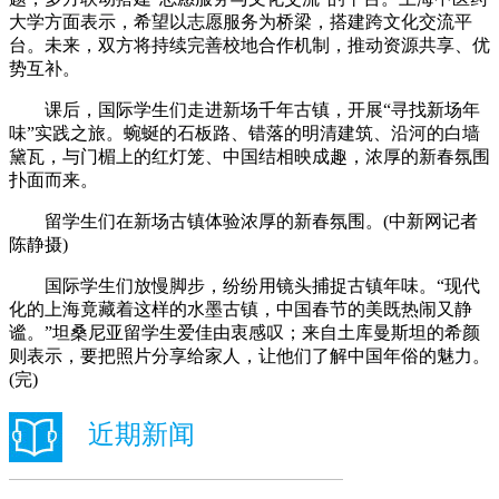
大学方面表示，希望以志愿服务为桥梁，搭建跨文化交流平
台。未来，双方将持续完善校地合作机制，推动资源共享、优
势互补。
课后，国际学生们走进新场千年古镇，开展“寻找新场年
味”实践之旅。蜿蜒的石板路、错落的明清建筑、沿河的白墙
黛瓦，与门楣上的红灯笼、中国结相映成趣，浓厚的新春氛围
扑面而来。
留学生们在新场古镇体验浓厚的新春氛围。(中新网记者
陈静摄)
国际学生们放慢脚步，纷纷用镜头捕捉古镇年味。“现代
化的上海竟藏着这样的水墨古镇，中国春节的美既热闹又静
谧。”坦桑尼亚留学生爱佳由衷感叹；来自土库曼斯坦的希颜
则表示，要把照片分享给家人，让他们了解中国年俗的魅力。
(完)