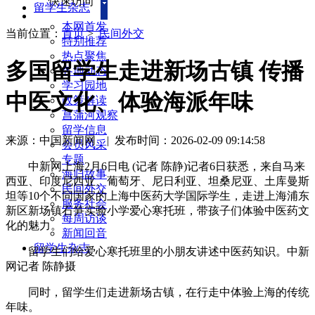
快速访问
留学生杂志
本网首发
当前位置：
首页
>
民间外交
特别推荐
热点聚焦
多国留学生走进新场古镇 传播
各地动态
学习园地
中医文化、体验海派年味
政策解读
菖蒲河观察
留学信息
来源：中国新闻网
|
发布时间：2026-02-09 09:14:58
会员风采
专题
中新网上海2月6日电 (记者 陈静)记者6日获悉，来自马来
海归故事
西亚、印度尼西亚、葡萄牙、尼日利亚、坦桑尼亚、土库曼斯
民间外交
坦等10个不同国家的上海中医药大学国际学生，走进上海浦东
服务社会
新区新场镇石笋实验小学爱心寒托班，带孩子们体验中医药文
每周访谈
化的魅力。
新闻回音
留学生杂志
留学生们给爱心寒托班里的小朋友讲述中医药知识。中新
网记者 陈静摄
同时，留学生们走进新场古镇，在行走中体验上海的传统
年味。